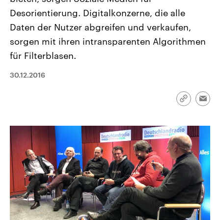
CDU, SPD und FDP regiert.-
aktuelle Weltgeschehen.
Desorientierung. Digitalkonzerne, die alle
Umfragen, Prognosen,
Wahlprogramme, aktuelle Berichte
Daten der Nutzer abgreifen und verkaufen,
Sendungen
Programm
Podcasts
und Hintergründe zu den Parteien
und Kandidaten der anstehenden
sorgen mit ihren intransparenten Algorithmen
Wahl.
für Filterblasen.
Audio-Archiv
30.12.2016
Link
Emai
kopieren/te