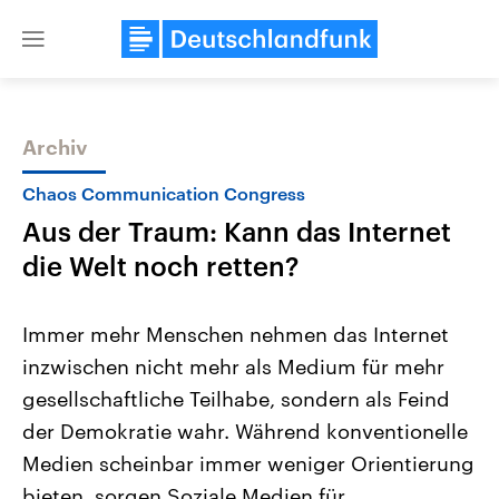
Close
menu
Archiv
Themen
Chaos Communication Congress
Aus der Traum: Kann das Internet
die Welt noch retten?
Immer mehr Menschen nehmen das Internet
inzwischen nicht mehr als Medium für mehr
Landtagswahl Sachsen-Anhalt
USA
gesellschaftliche Teilhabe, sondern als Feind
2026
Aktuelle Beiträge, Analys
Alle Informationen
Hintergründe
der Demokratie wahr. Während konventionelle
Sachsen-Anhalt wählt am 6.
Wirtschaftlich und militäri
September 2026 einen neuen
gehören die Vereinigten S
Medien scheinbar immer weniger Orientierung
Landtag. Seit 2021 wird das
den mächtigsten Ländern 
bieten, sorgen Soziale Medien für
Bundesland von einer Koalition aus
mit großem Einfluss auf d