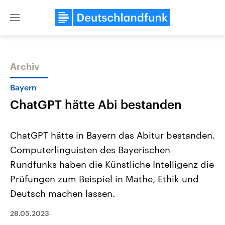
Close
menu
Archiv
Themen
Bayern
ChatGPT hätte Abi bestanden
ChatGPT hätte in Bayern das Abitur bestanden.
Computerlinguisten des Bayerischen
Rundfunks haben die Künstliche Intelligenz die
Landtagswahl Sachsen-Anhalt
USA
Prüfungen zum Beispiel in Mathe, Ethik und
2026
Aktuelle Beiträge, Analys
Alle Informationen
Deutsch machen lassen.
Hintergründe
Sachsen-Anhalt wählt am 6.
Wirtschaftlich und militäri
September 2026 einen neuen
gehören die Vereinigten S
28.05.2023
Landtag. Seit 2021 wird das
den mächtigsten Ländern 
Bundesland von einer Koalition aus
mit großem Einfluss auf d