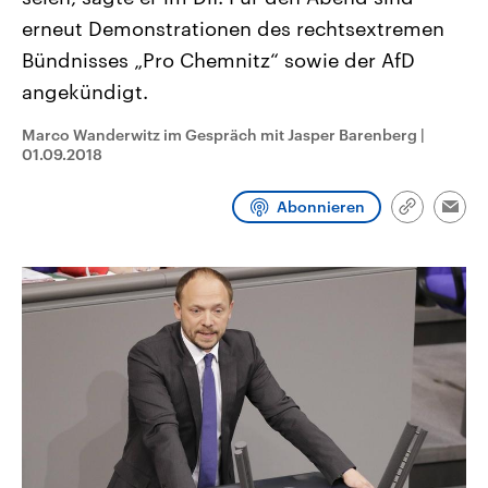
CDU, SPD und FDP regiert.-
aktuelle Weltgeschehen.
erneut Demonstrationen des rechtsextremen
Umfragen, Prognosen,
Wahlprogramme, aktuelle Berichte
Bündnisses „Pro Chemnitz“ sowie der AfD
Sendungen
Programm
Podcasts
und Hintergründe zu den Parteien
und Kandidaten der anstehenden
angekündigt.
Wahl.
Audio-Archiv
Marco Wanderwitz im Gespräch mit Jasper Barenberg
|
01.09.2018
Abonnieren
Link
Emai
kopieren/te