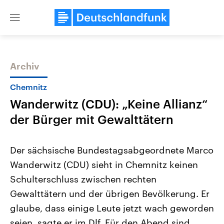
Close
menu
Archiv
Themen
Chemnitz
Wanderwitz (CDU): „Keine Allianz“
der Bürger mit Gewalttätern
Der sächsische Bundestagsabgeordnete Marco
Wanderwitz (CDU) sieht in Chemnitz keinen
Landtagswahl Sachsen-Anhalt
USA
Schulterschluss zwischen rechten
2026
Aktuelle Beiträge, Analys
Alle Informationen
Hintergründe
Gewalttätern und der übrigen Bevölkerung. Er
Sachsen-Anhalt wählt am 6.
Wirtschaftlich und militäri
September 2026 einen neuen
gehören die Vereinigten S
glaube, dass einige Leute jetzt wach geworden
Landtag. Seit 2021 wird das
den mächtigsten Ländern 
seien, sagte er im Dlf. Für den Abend sind
Bundesland von einer Koalition aus
mit großem Einfluss auf d