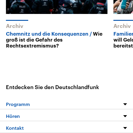
Archiv
Archiv
Chemnitz und die Konsequenzen
Wie
Familie
groß ist die Gefahr des
will Gel
Rechtsextremismus?
bereits
Entdecken Sie den Deutschlandfunk
Programm
Programm
Hören
Alle Sendungen
Livestream
Kontakt