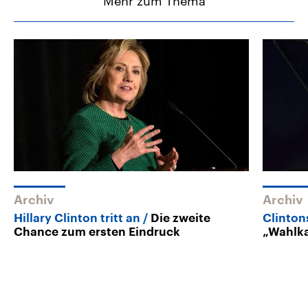
Mehr zum Thema
Archiv
Archiv
Hillary Clinton tritt an
Die zweite
Clinton
Chance zum ersten Eindruck
„Wahlka