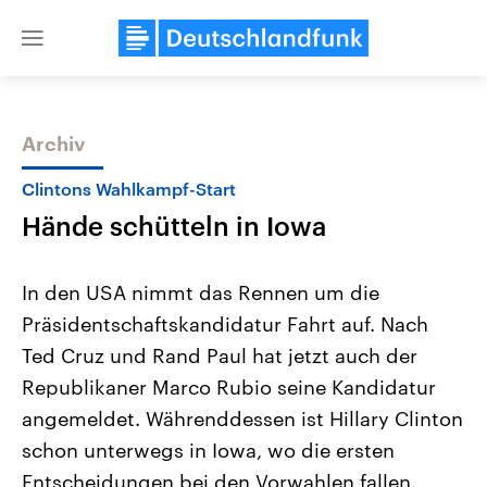
Close
menu
Archiv
Themen
Clintons Wahlkampf-Start
Hände schütteln in Iowa
In den USA nimmt das Rennen um die
Präsidentschaftskandidatur Fahrt auf. Nach
Ted Cruz und Rand Paul hat jetzt auch der
Landtagswahl Sachsen-Anhalt
USA
Republikaner Marco Rubio seine Kandidatur
2026
Aktuelle Beiträge, Analys
Alle Informationen
angemeldet. Währenddessen ist Hillary Clinton
Hintergründe
Sachsen-Anhalt wählt am 6.
Wirtschaftlich und militäri
schon unterwegs in Iowa, wo die ersten
September 2026 einen neuen
gehören die Vereinigten S
Landtag. Seit 2021 wird das
den mächtigsten Ländern 
Entscheidungen bei den Vorwahlen fallen.
Bundesland von einer Koalition aus
mit großem Einfluss auf d