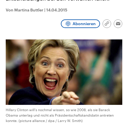
CDU, SPD und FDP regiert.-
aktuelle Weltgeschehen.
Umfragen, Prognosen,
Von Martina Buttler
|
14.04.2015
Wahlprogramme, aktuelle Berichte
Sendungen
Programm
Podcasts
und Hintergründe zu den Parteien
und Kandidaten der anstehenden
Abonnieren
Link
Wahl.
Emai
kopieren/te
Audio-Archiv
Hillary Clinton will's nochmal wissen, so wie 2008, als sie Barack
Obama unterlag und nicht als Präsidentschaftskandidatin antreten
konnte. (picture alliance / dpa / Larry W. Smith)