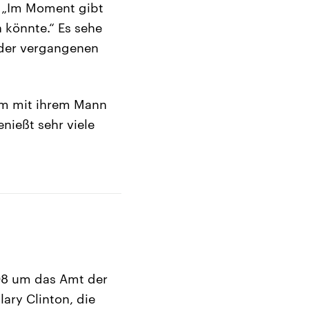
. „Im Moment gibt
 könnte.“ Es sehe
i der vergangenen
am mit ihrem Mann
nießt sehr viele
2008 um das Amt der
ary Clinton, die