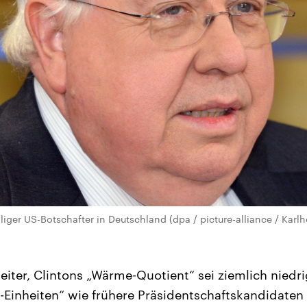
ger US-Botschafter in Deutschland (dpa / picture-alliance / Karlh
iter, Clintons „Wärme-Quotient“ sei ziemlich niedr
-Einheiten“ wie frühere Präsidentschaftskandidaten b