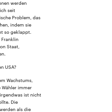
sionen werden
ch seit
tische Problem, das
hen, indem sie
ht so geklappt.
 Franklin
on Staat,
en.
den USA?
ichem Wachstums,
le Wähler immer
irgendwas ist nicht
llte. Die
werden als die