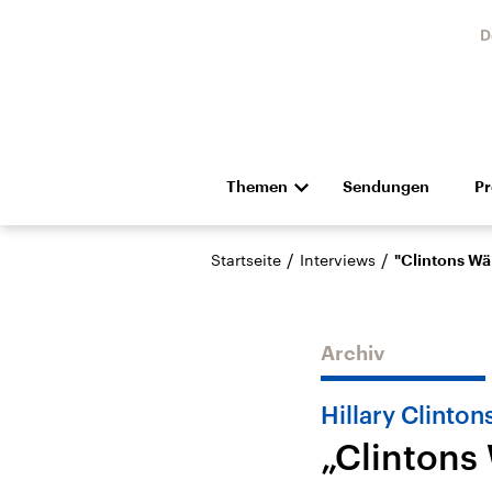
D
Themen
Sendungen
P
Die Nachrichten
Politik
/
/
Startseite
Interviews
"Clintons Wä
Hörspiel und Feature
Musik
Archiv
Hillary Clinto
„Clintons
Landtagswahl Sachsen-
USA
Anhalt 2026
Aktuel