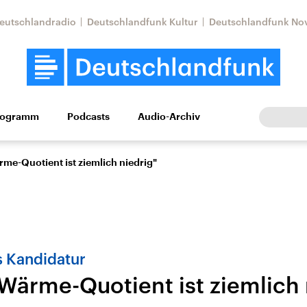
eutschlandradio
Deutschlandfunk Kultur
Deutschlandfunk No
rogramm
Podcasts
Audio-Archiv
Wirtschaft
Wissen
Kultur
Europa
Gesellschaf
rme-Quotient ist ziemlich niedrig"
ns Kandidatur
 Wärme-Quotient ist ziemlich 
Nahostkonflikt
Iran
le Beiträge,
Aktuelle Lage und
Aktuelle Lage und