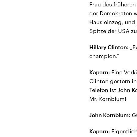
Frau des früheren
der Demokraten w
Haus einzog, und j
Spitze der USA zu
Hillary Clinton:
„Ev
champion.“
Kapern:
Eine Vorkä
Clinton gestern in
Telefon ist John 
Mr. Kornblum!
John Kornblum:
Gu
Kapern:
Eigentlich