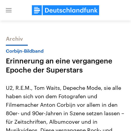
Close
menu
Archiv
Themen
Corbijn-Bildband
Erinnerung an eine vergangene
Epoche der Superstars
U2, R.E.M., Tom Waits, Depeche Mode, sie alle
haben sich von dem Fotografen und
USA
Nahostkonflikt
Filmemacher Anton Corbijn vor allem in den
Aktuelle Beiträge, Analysen und
Aktuelle Lage und Hinter
Der Überfall der palästine
Hintergründe
80er- und 90er-Jahren in Szene setzen lassen –
Wirtschaftlich und militärisch
Terrororganisation Hamas
gehören die Vereinigten Staaten zu
Oktober 2023 auf Israel ha
für Zeitschriften, Albumcover und in
den mächtigsten Ländern der Erde,
Region wieder die Gewalt 
Musikvideos. Diese vergangene Rock- und
mit großem Einfluss auf das
Israel möchte die Hamas z