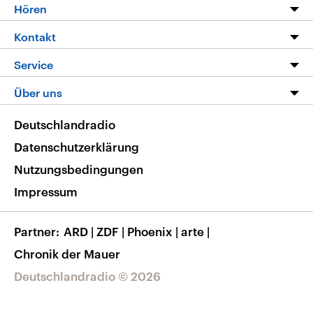
Programm
Hören
Alle Sendungen
Livestream
Kontakt
Die Nachrichten
Audios
Hörerservice
Service
Nachrichtenleicht
Podcasts
Social Media
FAQ
Über uns
Neue Beiträge auf dlf.de
Deutschlandfunk App
Newsletter
Deutschlandradio
Themen-Schwerpunkte
Nachrichten App
Deutschlandradio
Veranstaltungen
Presse
Frequenzen
Datenschutzerklärung
Musikliste
Ausbildung und Karriere
Nutzungsbedingungen
RSS
Transparenz
Impressum
Korrekturen
Barrierefreiheit
Partner
ARD
|
ZDF
|
Phoenix
|
arte
|
Chronik der Mauer
Deutschlandradio © 2026