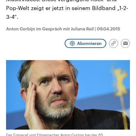
aktuelle Weltgeschehen.
Diese wird wie die Hisboll
Pop-Welt zeigt er jetzt in seinem Bildband „1-2-
Libanon vom Iran unterstüt
3-4“.
Sendungen
Programm
Podcasts
Anton Corbijn im Gespräch mit Juliane Reil
|
09.04.2015
Audio-Archiv
Abonnieren
Link
Emai
kopieren/te
Der Fotograf und Filmemacher Anton Corbijn bei der 65.