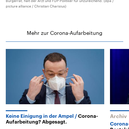
Bürgerrat, hält der Arzt und FDP-Politiker für unzureichend. (dpa /
picture alliance / Christian Charisius)
Mehr zur Corona-Aufarbeitung
Keine Einigung in der Ampel
Corona-
Archiv
Aufarbeitung? Abgesagt.
Corona