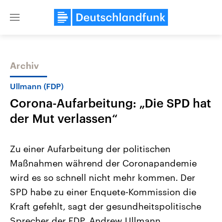
Close
menu
Archiv
Themen
Ullmann (FDP)
Corona-Aufarbeitung: „Die SPD hat
der Mut verlassen“
Zu einer Aufarbeitung der politischen
Maßnahmen während der Coronapandemie
Landtagswahl Sachsen-Anhalt
USA
wird es so schnell nicht mehr kommen. Der
2026
Aktuelle Beiträge, Analys
Alle Informationen
Hintergründe
SPD habe zu einer Enquete-Kommission die
Sachsen-Anhalt wählt am 6.
Wirtschaftlich und militäri
September 2026 einen neuen
gehören die Vereinigten S
Kraft gefehlt, sagt der gesundheitspolitische
Landtag. Seit 2021 wird das
den mächtigsten Ländern 
Sprecher der FDP, Andrew Ullmann.
Bundesland von einer Koalition aus
mit großem Einfluss auf d