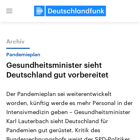
Close
menu
Archiv
Themen
Pandemieplan
Gesundheitsminister sieht
Deutschland gut vorbereitet
Der Pandemieplan sei weiterentwickelt
worden, künftig werde es mehr Personal in der
Landtagswahl Sachsen-Anhalt
USA
Intensivmedizin geben – Gesundheitsminister
2026
Aktuelle Beiträge, Analys
Alle Informationen
Hintergründe
Karl Lauterbach sieht Deutschland für
Sachsen-Anhalt wählt am 6.
Wirtschaftlich und militäri
September 2026 einen neuen
gehören die Vereinigten S
Pandemien gut gerüstet. Kritik des
Landtag. Seit 2021 wird das
den mächtigsten Ländern 
Bundesrechnungshofs weist der SPD-Politiker
Bundesland von einer Koalition aus
mit großem Einfluss auf d