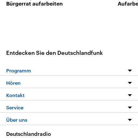
Bürgerrat aufarbeiten
Aufarb
Entdecken Sie den Deutschlandfunk
Programm
Programm
Hören
Alle Sendungen
Livestream
Kontakt
Die Nachrichten
Audios
Hörerservice
Service
Nachrichtenleicht
Podcasts
Social Media
FAQ
Über uns
Neue Beiträge auf dlf.de
Deutschlandfunk App
Newsletter
Deutschlandradio
Themen-Schwerpunkte
Nachrichten App
Deutschlandradio
Veranstaltungen