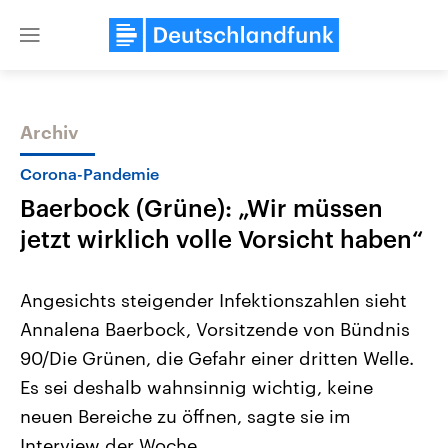
Close
menu
Archiv
Themen
Corona-Pandemie
Baerbock (Grüne): „Wir müssen
jetzt wirklich volle Vorsicht haben“
Angesichts steigender Infektionszahlen sieht
Annalena Baerbock, Vorsitzende von Bündnis
Landtagswahl Sachsen-Anhalt
USA
90/Die Grünen, die Gefahr einer dritten Welle.
2026
Aktuelle Beiträge, Analys
Alle Informationen
Hintergründe
Es sei deshalb wahnsinnig wichtig, keine
Sachsen-Anhalt wählt am 6.
Wirtschaftlich und militäri
September 2026 einen neuen
gehören die Vereinigten S
neuen Bereiche zu öffnen, sagte sie im
Landtag. Seit 2021 wird das
den mächtigsten Ländern 
Interview der Woche.
Bundesland von einer Koalition aus
mit großem Einfluss auf d