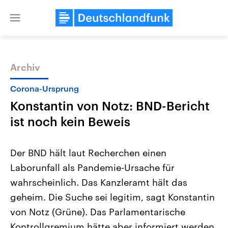
Close
menu
Archiv
Themen
Corona-Ursprung
Konstantin von Notz: BND-Bericht
ist noch kein Beweis
Der BND hält laut Recherchen einen
Laborunfall als Pandemie-Ursache für
Landtagswahl Sachsen-Anhalt
USA
wahrscheinlich. Das Kanzleramt hält das
2026
Aktuelle Beiträge, Analys
Alle Informationen
Hintergründe
geheim. Die Suche sei legitim, sagt Konstantin
Sachsen-Anhalt wählt am 6.
Wirtschaftlich und militäri
September 2026 einen neuen
gehören die Vereinigten S
von Notz (Grüne). Das Parlamentarische
Landtag. Seit 2021 wird das
den mächtigsten Ländern 
Kontrollgremium hätte aber informiert werden
Bundesland von einer Koalition aus
mit großem Einfluss auf d