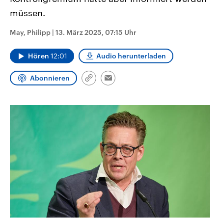
CDU, SPD und FDP regiert.-
aktuelle Weltgeschehen.
müssen.
Umfragen, Prognosen,
Wahlprogramme, aktuelle Berichte
Sendungen
Programm
Podcasts
und Hintergründe zu den Parteien
May, Philipp
|
13. März 2025, 07:15 Uhr
und Kandidaten der anstehenden
Wahl.
Audio-Archiv
Hören
12:01
Audio herunterladen
Abonnieren
Link
Email
kopieren/teilen