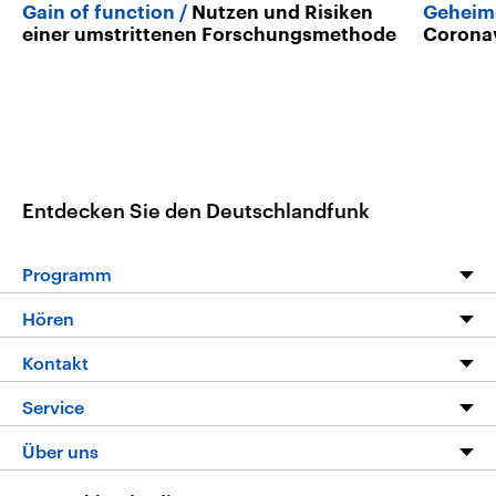
Gain of function
Nutzen und Risiken
Geheim
einer umstrittenen Forschungsmethode
Corona
Entdecken Sie den Deutschlandfunk
Programm
Programm
Hören
Alle Sendungen
Livestream
Kontakt
Die Nachrichten
Audios
Hörerservice
Service
Nachrichtenleicht
Podcasts
Social Media
FAQ
Über uns
Neue Beiträge auf dlf.de
Deutschlandfunk App
Newsletter
Deutschlandradio
Themen-Schwerpunkte