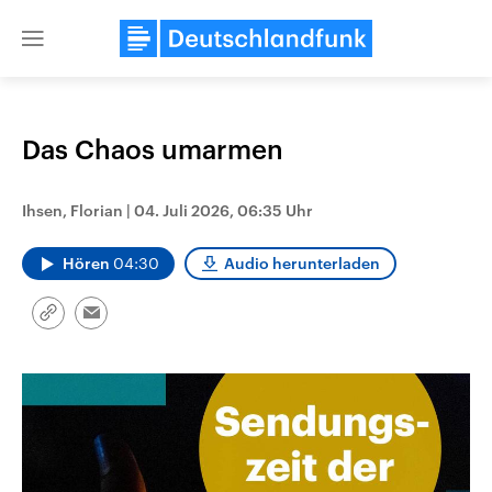
Close
menu
Das Chaos umarmen
Themen
Ihsen, Florian
|
04. Juli 2026, 06:35 Uhr
Hören
04:30
Audio herunterladen
Link
Email
kopieren/teilen
Landtagswahl Sachsen-Anhalt
USA
2026
Aktuelle Beiträge, Analys
Alle Informationen
Hintergründe
Sachsen-Anhalt wählt am 6.
Wirtschaftlich und militäri
September 2026 einen neuen
gehören die Vereinigten S
Landtag. Seit 2021 wird das
den mächtigsten Ländern 
Bundesland von einer Koalition aus
mit großem Einfluss auf d