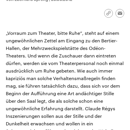
CDU, SPD und FDP regiert.-
aktuelle Weltgeschehen.
Umfragen, Prognosen,
Wahlprogramme, aktuelle Berichte
Link
Emai
Sendungen
Programm
Podcasts
und Hintergründe zu den Parteien
kopieren/te
und Kandidaten der anstehenden
Wahl.
Audio-Archiv
„Vorraum zum Theater, bitte Ruhe“, steht auf einem
ungewöhnlichen Zettel am Eingang zu den Bertier-
Hallen, der Mehrzweckspielstätte des Odéon-
Theaters. Und wenn die Zuschauer dann eintreten
dürfen, werden sie vom Theaterpersonal noch einmal
ausdrücklich um Ruhe gebeten. Wie auch immer
kapriziös man solche Verhaltensmaßregeln finden
mag, sie führen tatsächlich dazu, dass sich vor dem
Beginn der Aufführung eine Art andächtiger Stille
über den Saal legt, die als solche schon eine
ungewöhnliche Erfahrung darstellt. Claude Régys
Inszenierungen sollen aus der Stille und der
Dunkelheit erwachsen und wollen in ein