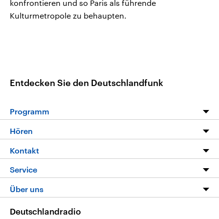
konfrontieren und so Paris als führende
Kulturmetropole zu behaupten.
Entdecken Sie den Deutschlandfunk
Programm
Programm
Hören
Alle Sendungen
Livestream
Kontakt
Die Nachrichten
Audios
Hörerservice
Service
Nachrichtenleicht
Podcasts
Social Media
FAQ
Über uns
Neue Beiträge auf dlf.de
Deutschlandfunk App
Newsletter
Deutschlandradio
Themen-Schwerpunkte
Nachrichten App
Deutschlandradio
Veranstaltungen