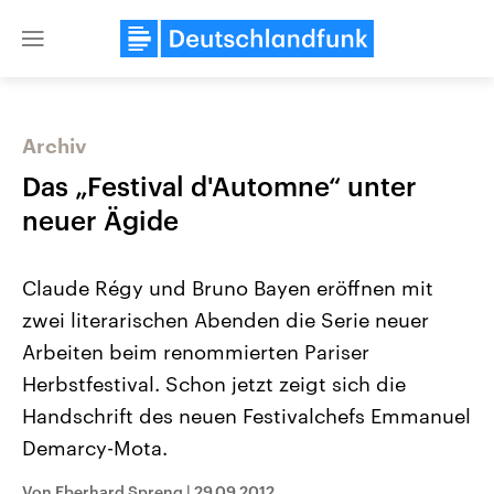
Close
menu
Archiv
Themen
Das „Festival d'Automne“ unter
neuer Ägide
Claude Régy und Bruno Bayen eröffnen mit
zwei literarischen Abenden die Serie neuer
Arbeiten beim renommierten Pariser
Herbstfestival. Schon jetzt zeigt sich die
Landtagswahl Sachsen-Anhalt
USA
2026
Aktuelle Beiträge, Analys
Handschrift des neuen Festivalchefs Emmanuel
Alle Informationen
Hintergründe
Sachsen-Anhalt wählt am 6.
Wirtschaftlich und militäri
Demarcy-Mota.
September 2026 einen neuen
gehören die Vereinigten S
Landtag. Seit 2021 wird das
den mächtigsten Ländern 
Bundesland von einer Koalition aus
mit großem Einfluss auf d
Von Eberhard Spreng
|
29.09.2012