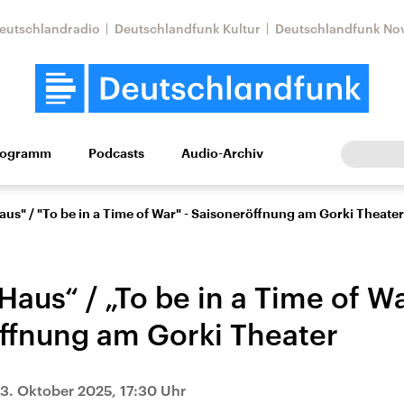
eutschlandradio
Deutschlandfunk Kultur
Deutschlandfunk No
rogramm
Podcasts
Audio-Archiv
Wirtschaft
Wissen
Kultur
Europa
Gesellschaf
aus" / "To be in a Time of War" - Saisoneröffnung am Gorki Theater
Haus“ / „To be in a Time of Wa
ffnung am Gorki Theater
Nahostkonflikt
Iran
3. Oktober 2025, 17:30 Uhr
le Beiträge,
Aktuelle Lage und
Aktuelle Lage und