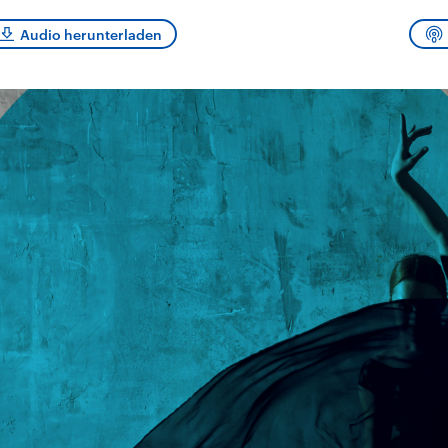
sen und
Hintergründe
Hintergründe
Der Überfall der
Der Iran – seit der
rgründe
Audio herunterladen
haftlich und
palästinensischen
Islamischen Revolu
risch gehören die
Terrororganisation
1979 auch Islamisc
igten Staaten zu
Hamas im Oktober 2023
Republik Iran – ist e
ächtigsten
auf Israel hat in der
von einem
n der Erde, mit
Region wieder die
Religionsführer auto
 Einfluss auf das
Gewalt entfacht. Israel
regierter Staat im 
le Weltgeschehen.
möchte die Hamas
Osten. Eine Feindsc
zerstören. Diese wird wie
zu Israel und zu de
die Hisbollah im Libanon
ist fest in der
vom Iran unterstützt.
Staatsideologie
verankert.