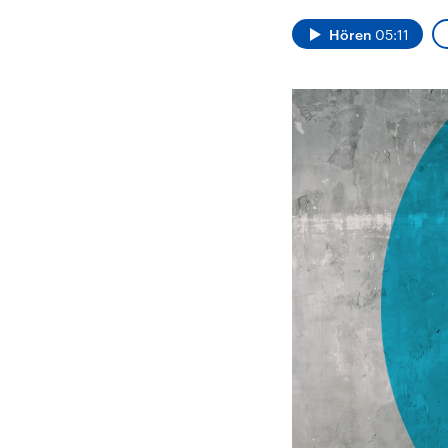
Alle Informationen
Analy
Sachsen-Anhalt wählt
Hinte
Hören
05:11
am 6. September 2026
Wirtsc
einen neuen Landtag.
militä
Seit 2021 wird das
Verein
Bundesland von einer
den m
Koalition aus CDU, SPD
Länder
und FDP regiert.-
großem
Umfragen, Prognosen,
aktuel
Wahlprogramme,
aktuelle Berichte und
Hintergründe zu den
Parteien und Kandidaten
der anstehenden Wahl.