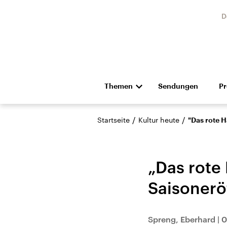
D
Themen
Sendungen
P
Die Nachrichten
Politik
/
/
Startseite
Kultur heute
"Das rote H
Hörspiel und Feature
Musik
„Das rote 
Saisonerö
Landtagswahl Sachsen-
USA
Spreng, Eberhard
|
0
Anhalt 2026
Aktuel