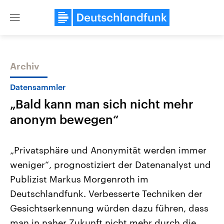
Close
menu
Archiv
Themen
Datensammler
„Bald kann man sich nicht mehr
anonym bewegen“
„Privatsphäre und Anonymität werden immer
weniger“, prognostiziert der Datenanalyst und
Landtagswahl Sachsen-Anhalt
USA
Publizist Markus Morgenroth im
2026
Aktuelle Beiträge, Analys
Alle Informationen
Hintergründe
Deutschlandfunk. Verbesserte Techniken der
Sachsen-Anhalt wählt am 6.
Wirtschaftlich und militäri
September 2026 einen neuen
gehören die Vereinigten S
Gesichtserkennung würden dazu führen, dass
Landtag. Seit 2021 wird das
den mächtigsten Ländern 
man in naher Zukunft nicht mehr durch die
Bundesland von einer Koalition aus
mit großem Einfluss auf d