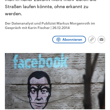
CDU, SPD und FDP regiert.-
aktuelle Weltgeschehen.
Straßen laufen könnte, ohne erkannt zu
Umfragen, Prognosen,
Wahlprogramme, aktuelle Berichte
werden.
Sendungen
Programm
Podcasts
und Hintergründe zu den Parteien
und Kandidaten der anstehenden
Wahl.
Der Datenanalyst und Publizist Markus Morgenroth im
Audio-Archiv
Gespräch mit Karin Fischer
|
26.12.2014
Abonnieren
Link
Emai
kopieren/te