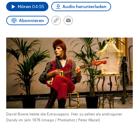
CDU, SPD und FDP regiert.-
aktuelle Weltgeschehen.
Hören
04:55
Audio herunterladen
Umfragen, Prognosen,
Wahlprogramme, aktuelle Berichte
Sendungen
Programm
Podcasts
und Hintergründe zu den Parteien
Abonnieren
Link
Email
und Kandidaten der anstehenden
kopieren/teilen
Wahl.
Audio-Archiv
David Bowie liebte die Extravaganz. Hier zu sehen als androgyner
Dandy im Jahr 1976 (imago / Photoshot / Peter Mazel)