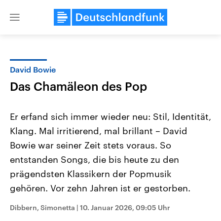
Close
menu
David Bowie
Themen
Das Chamäleon des Pop
Er erfand sich immer wieder neu: Stil, Identität,
Klang. Mal irritierend, mal brillant – David
Bowie war seiner Zeit stets voraus. So
entstanden Songs, die bis heute zu den
prägendsten Klassikern der Popmusik
Landtagswahl Sachsen-Anhalt
USA
2026
Aktuelle Beiträge, Analys
gehören. Vor zehn Jahren ist er gestorben.
Alle Informationen
Hintergründe
Sachsen-Anhalt wählt am 6.
Wirtschaftlich und militäri
September 2026 einen neuen
gehören die Vereinigten S
Dibbern, Simonetta
|
10. Januar 2026, 09:05 Uhr
Landtag. Seit 2021 wird das
den mächtigsten Ländern 
Bundesland von einer Koalition aus
mit großem Einfluss auf d