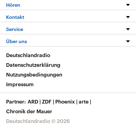
Programm
Hören
Alle Sendungen
Livestream
Kontakt
Die Nachrichten
Audios
Hörerservice
Service
Nachrichtenleicht
Podcasts
Social Media
FAQ
Über uns
Neue Beiträge auf dlf.de
Deutschlandfunk App
Newsletter
Deutschlandradio
Themen-Schwerpunkte
Nachrichten App
Deutschlandradio
Veranstaltungen
Presse
Frequenzen
Datenschutzerklärung
Musikliste
Ausbildung und Karriere
Nutzungsbedingungen
RSS
Transparenz
Impressum
Korrekturen
Barrierefreiheit
Partner
ARD
|
ZDF
|
Phoenix
|
arte
|
Chronik der Mauer
Deutschlandradio © 2026