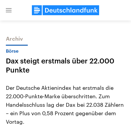
Close
menu
Archiv
Themen
Börse
Dax steigt erstmals über 22.000
Punkte
Der Deutsche Aktienindex hat erstmals die
22.000-Punkte-Marke überschritten. Zum
Landtagswahl Sachsen-Anhalt
USA
Handelsschluss lag der Dax bei 22.038 Zählern
2026
Aktuelle Beiträge, Analys
Alle Informationen
Hintergründe
– ein Plus von 0,58 Prozent gegenüber dem
Sachsen-Anhalt wählt am 6.
Wirtschaftlich und militäri
September 2026 einen neuen
gehören die Vereinigten S
Vortag.
Landtag. Seit 2021 wird das
den mächtigsten Ländern 
Bundesland von einer Koalition aus
mit großem Einfluss auf d