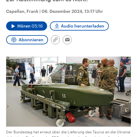
CDU, SPD und FDP regiert.-
aktuelle Weltgeschehen.
Umfragen, Prognosen,
Capellan, Frank
|
06. Dezember 2024, 13:17 Uhr
Wahlprogramme, aktuelle Berichte
Sendungen
Programm
Podcasts
und Hintergründe zu den Parteien
und Kandidaten der anstehenden
Hören
05:16
Audio herunterladen
Wahl.
Audio-Archiv
Abonnieren
Link
Email
kopieren/teilen
Der Bundestag hat erneut über die Lieferung des Taurus an die Ukraine