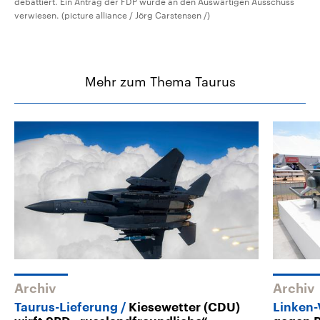
debattiert. Ein Antrag der FDP wurde an den Auswärtigen Ausschuss
verwiesen. (picture alliance / Jörg Carstensen /)
Mehr zum Thema Taurus
Archiv
Archiv
Taurus-Lieferung
Kiesewetter (CDU)
Linken-