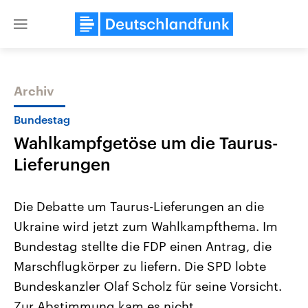
Close
menu
Archiv
Themen
Bundestag
Wahlkampfgetöse um die Taurus-
Lieferungen
Die Debatte um Taurus-Lieferungen an die
Ukraine wird jetzt zum Wahlkampfthema. Im
Landtagswahl Sachsen-Anhalt
USA
Bundestag stellte die FDP einen Antrag, die
2026
Aktuelle Beiträge, Analys
Alle Informationen
Hintergründe
Marschflugkörper zu liefern. Die SPD lobte
Sachsen-Anhalt wählt am 6.
Wirtschaftlich und militäri
September 2026 einen neuen
gehören die Vereinigten S
Bundeskanzler Olaf Scholz für seine Vorsicht.
Landtag. Seit 2021 wird das
den mächtigsten Ländern 
Zur Abstimmung kam es nicht.
Bundesland von einer Koalition aus
mit großem Einfluss auf d