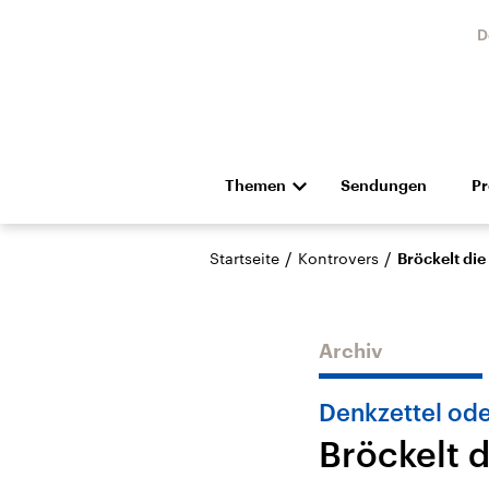
D
Themen
Sendungen
P
Die Nachrichten
Politik
/
/
Startseite
Kontrovers
Bröckelt die
Hörspiel und Feature
Musik
Archiv
Denkzettel od
Bröckelt 
Landtagswahl Sachsen-
USA
Anhalt 2026
Aktuel