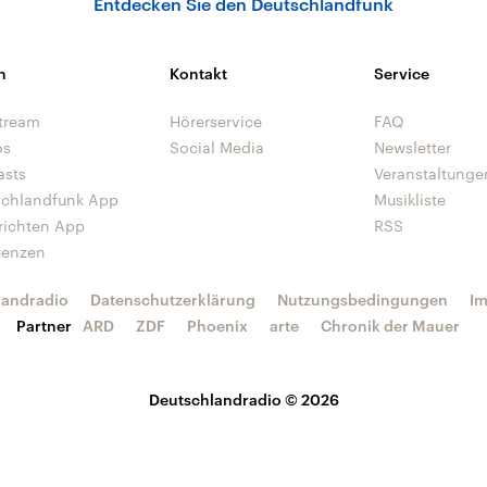
Entdecken Sie den Deutschlandfunk
n
Kontakt
Service
tream
Hörerservice
FAQ
os
Social Media
Newsletter
asts
Veranstaltunge
schlandfunk App
Musikliste
richten App
RSS
uenzen
landradio
Datenschutzerklärung
Nutzungsbedingungen
I
Partner
ARD
ZDF
Phoenix
arte
Chronik der Mauer
Deutschlandradio © 2026