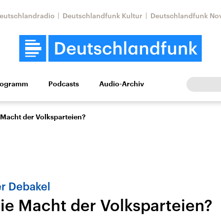
eutschlandradio
Deutschlandfunk Kultur
Deutschlandfunk No
rogramm
Podcasts
Audio-Archiv
Wirtschaft
Wissen
Kultur
Europa
Gesellschaf
 Macht der Volksparteien?
er Debakel
die Macht der Volksparteien?
Nahostkonflikt
Iran
le Beiträge,
Aktuelle Lage und
Aktuelle Lage und