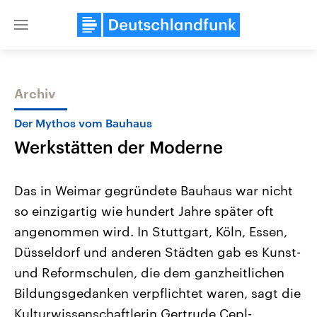
Close
menu
Archiv
Themen
Der Mythos vom Bauhaus
Werkstätten der Moderne
Das in Weimar gegründete Bauhaus war nicht
so einzigartig wie hundert Jahre später oft
angenommen wird. In Stuttgart, Köln, Essen,
Landtagswahl Sachsen-Anhalt
USA
Düsseldorf und anderen Städten gab es Kunst-
2026
Aktuelle Beiträge, Analys
Alle Informationen
und Reformschulen, die dem ganzheitlichen
Hintergründe
Sachsen-Anhalt wählt am 6.
Wirtschaftlich und militäri
Bildungsgedanken verpflichtet waren, sagt die
September 2026 einen neuen
gehören die Vereinigten S
Landtag. Seit 2021 wird das
den mächtigsten Ländern 
Kulturwissenschaftlerin Gertrude Cepl-
Bundesland von einer Koalition aus
mit großem Einfluss auf d