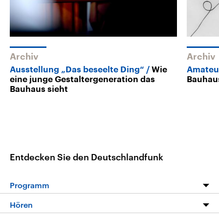
Archiv
Archiv
Ausstellung „Das beseelte Ding“
Wie
Amateur
eine junge Gestaltergeneration das
Bauhau
Bauhaus sieht
Entdecken Sie den Deutschlandfunk
Programm
Programm
Hören
Alle Sendungen