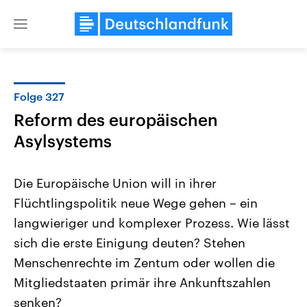
Close
menu
Folge 327
Themen
Reform des europäischen
Asylsystems
Die Europäische Union will in ihrer
Flüchtlingspolitik neue Wege gehen – ein
langwieriger und komplexer Prozess. Wie lässt
Landtagswahl Sachsen-Anhalt
USA
sich die erste Einigung deuten? Stehen
2026
Aktuelle Beiträge, Analys
Menschenrechte im Zentum oder wollen die
Alle Informationen
Hintergründe
Sachsen-Anhalt wählt am 6.
Wirtschaftlich und militäri
Mitgliedstaaten primär ihre Ankunftszahlen
September 2026 einen neuen
gehören die Vereinigten S
Landtag. Seit 2021 wird das
den mächtigsten Ländern 
senken?
Bundesland von einer Koalition aus
mit großem Einfluss auf d