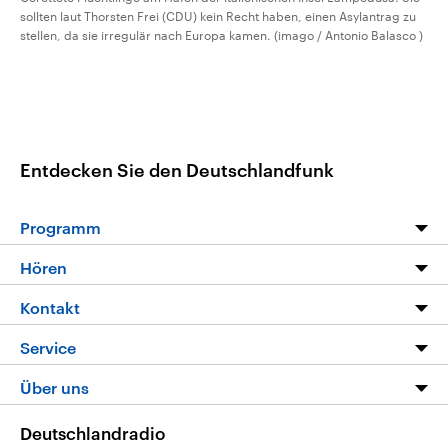
sollten laut Thorsten Frei (CDU) kein Recht haben, einen Asylantrag zu
stellen, da sie irregulär nach Europa kamen. (imago / Antonio Balasco )
Entdecken Sie den Deutschlandfunk
Programm
Programm
Hören
Alle Sendungen
Livestream
Kontakt
Die Nachrichten
Audios
Hörerservice
Service
Nachrichtenleicht
Podcasts
Social Media
FAQ
Über uns
Neue Beiträge auf dlf.de
Deutschlandfunk App
Newsletter
Deutschlandradio
Themen-Schwerpunkte
Nachrichten App
Deutschlandradio
Veranstaltungen