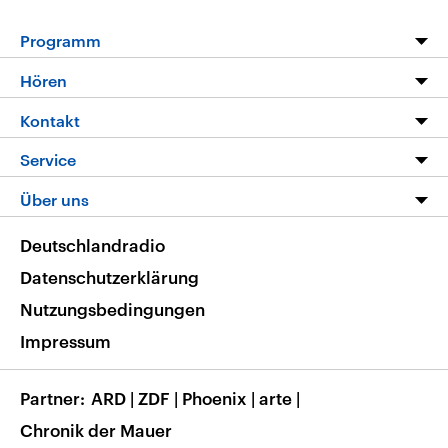
Programm
Programm
Hören
Alle Sendungen
Livestream
Kontakt
Die Nachrichten
Audios
Hörerservice
Service
Nachrichtenleicht
Podcasts
Social Media
FAQ
Über uns
Neue Beiträge auf dlf.de
Deutschlandfunk App
Newsletter
Deutschlandradio
Themen-Schwerpunkte
Nachrichten App
Deutschlandradio
Veranstaltungen
Presse
Frequenzen
Datenschutzerklärung
Musikliste
Ausbildung und Karriere
Nutzungsbedingungen
RSS
Transparenz
Impressum
Korrekturen
Barrierefreiheit
Partner
ARD
|
ZDF
|
Phoenix
|
arte
|
Chronik der Mauer