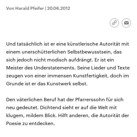
CDU, SPD und FDP regiert.-
aktuelle Weltgeschehen.
Von Harald Pfeifer
|
20.06.2012
Umfragen, Prognosen,
Wahlprogramme, aktuelle Berichte
Sendungen
Programm
Podcasts
und Hintergründe zu den Parteien
und Kandidaten der anstehenden
Link
Emai
Wahl.
kopieren/te
Audio-Archiv
Und tatsächlich ist er eine künstlerische Autorität mit
einem unerschütterlichen Selbstbewusstsein, das
sich jedoch nicht modisch aufdrängt. Er ist ein
Meister des Understatements. Seine Lieder und Texte
zeugen von einer immensen Kunstfertigkeit, doch im
Grunde ist er das Kunstwerk selbst.
Den väterlichen Beruf hat der Pfarrerssohn für sich
neu gedeutet. Dichtend sieht er auf die Welt mit
klugem, mildem Blick. Hilft anderen, die Autorität der
Poesie zu entdecken.