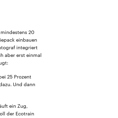
 mindestens 20
eriepack einbauen
tograf integriert
h aber erst einmal
ugt:
bei 25 Prozent
 dazu. Und dann
äuft ein Zug,
ll der Ecotrain