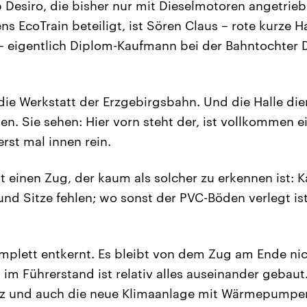
 Desiro, die bisher nur mit Dieselmotoren angetrie
 EcoTrain beteiligt, ist Sören Claus – rote kurze Ha
– eigentlich Diplom-Kaufmann bei der Bahntochter 
r die Werkstatt der Erzgebirgsbahn. Und die Halle di
. Sie sehen: Hier vorn steht der, ist vollkommen ei
erst mal innen rein.
tt einen Zug, der kaum als solcher zu erkennen ist: 
und Sitze fehlen; wo sonst der PVC-Böden verlegt ist,
mplett entkernt. Es bleibt von dem Zug am Ende nic
h im Führerstand ist relativ alles auseinander gebaut
atz und auch die neue Klimaanlage mit Wärmepumpen