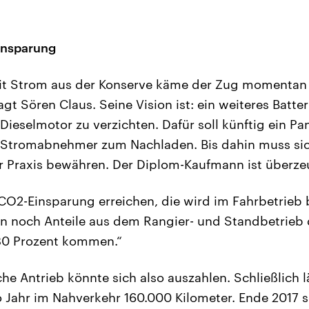
insparung
mit Strom aus der Konserve käme der Zug momentan
agt Sören Claus. Seine Vision ist: ein weiteres Batt
ieselmotor zu verzichten. Dafür soll künftig ein Pan
n Stromabnehmer zum Nachladen. Bis dahin muss sic
r Praxis bewähren. Der Diplom-Kaufmann ist überze
CO2-Einsparung erreichen, die wird im Fahrbetrieb 
n noch Anteile aus dem Rangier- und Standbetrieb
30 Prozent kommen.“
che Antrieb könnte sich also auszahlen. Schließlich l
o Jahr im Nahverkehr 160.000 Kilometer. Ende 2017 so