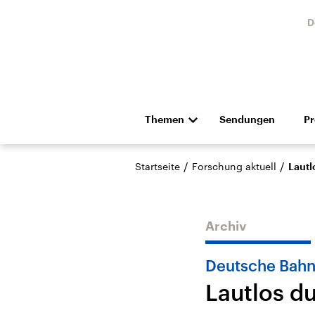
D
Themen
Sendungen
P
Die Nachrichten
Politik
/
/
Startseite
Forschung aktuell
Lautl
Hörspiel und Feature
Musik
Archiv
Deutsche Bahn 
Lautlos d
Landtagswahl Sachsen-
USA
Anhalt 2026
Aktuel