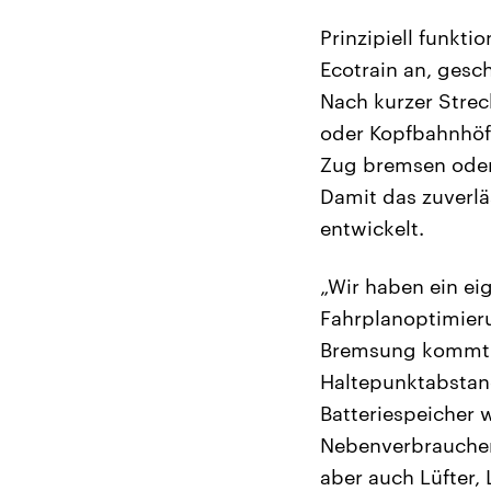
Prinzipiell funkti
Ecotrain an, gesch
Nach kurzer Stre
oder Kopfbahnhöfe
Zug bremsen oder
Damit das zuverlä
entwickelt.
„Wir haben ein ei
Fahrplanoptimieru
Bremsung kommt – 
Haltepunktabstan
Batteriespeicher 
Nebenverbraucher
aber auch Lüfter,