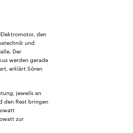
 Elektromotor, den
matechnik und
alle. Der
kkus werden gerade
rt, erklärt Sören
tung, jeweils an
nd den Rest bringen
lowatt
lowatt zur