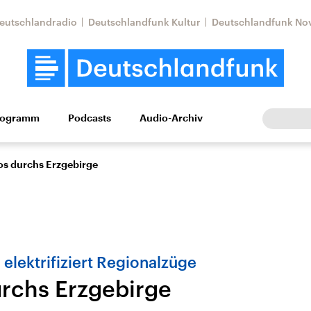
eutschlandradio
Deutschlandfunk Kultur
Deutschlandfunk No
rogramm
Podcasts
Audio-Archiv
Wirtschaft
Wissen
Kultur
Europa
Gesellschaf
os durchs Erzgebirge
elektrifiziert Regionalzüge
urchs Erzgebirge
Nahostkonflikt
Iran
le Beiträge,
Aktuelle Lage und
Aktuelle Lage und