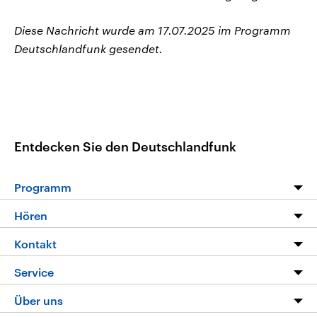
Diese Nachricht wurde am 17.07.2025 im Programm
Deutschlandfunk gesendet.
Entdecken Sie den Deutschlandfunk
Programm
Programm
Hören
Alle Sendungen
Livestream
Kontakt
Die Nachrichten
Audios
Hörerservice
Service
Nachrichtenleicht
Podcasts
Social Media
FAQ
Über uns
Neue Beiträge auf dlf.de
Deutschlandfunk App