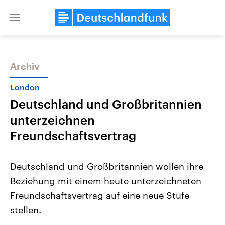
Close
menu
Archiv
Themen
London
Deutschland und Großbritannien
unterzeichnen
Freundschaftsvertrag
Deutschland und Großbritannien wollen ihre
Landtagswahl Sachsen-Anhalt
USA
Beziehung mit einem heute unterzeichneten
2026
Aktuelle Beiträge, Analys
Alle Informationen
Hintergründe
Freundschaftsvertrag auf eine neue Stufe
Sachsen-Anhalt wählt am 6.
Wirtschaftlich und militäri
September 2026 einen neuen
gehören die Vereinigten S
stellen.
Landtag. Seit 2021 wird das
den mächtigsten Ländern 
Bundesland von einer Koalition aus
mit großem Einfluss auf d