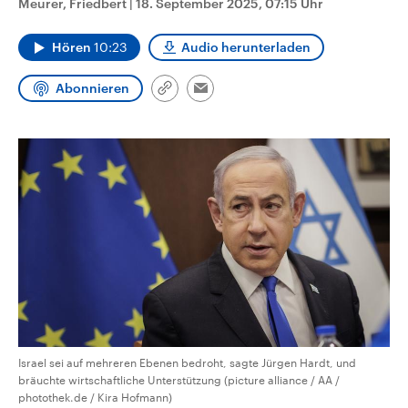
Meurer, Friedbert
|
18. September 2025, 07:15 Uhr
CDU, SPD und FDP regiert.-
aktuelle Weltgeschehen.
Umfragen, Prognosen,
Wahlprogramme, aktuelle Berichte
Hören
10:23
Audio herunterladen
Sendungen
Programm
Podcasts
und Hintergründe zu den Parteien
und Kandidaten der anstehenden
Wahl.
Abonnieren
Link
Email
Audio-Archiv
kopieren/teilen
Israel sei auf mehreren Ebenen bedroht, sagte Jürgen Hardt, und
bräuchte wirtschaftliche Unterstützung (picture alliance / AA /
photothek.de / Kira Hofmann)