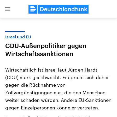
Close
menu
Israel und EU
Themen
CDU-Außenpolitiker gegen
Wirtschaftssanktionen
Wirtschaftlich ist Israel laut Jürgen Hardt
(CDU) stark geschwächt. Er spricht sich daher
gegen die Rücknahme von
Landtagswahl Sachsen-Anhalt
USA
Zollvergünstigungen aus, die den Menschen
2026
Aktuelle Beiträge, Analys
weiter schaden würden. Andere EU-Sanktionen
Alle Informationen
Hintergründe
Sachsen-Anhalt wählt am 6.
Wirtschaftlich und militäri
gegen Einzelpersonen könne er vertreten.
September 2026 einen neuen
gehören die Vereinigten S
Landtag. Seit 2021 wird das
den mächtigsten Ländern 
Bundesland von einer Koalition aus
mit großem Einfluss auf d