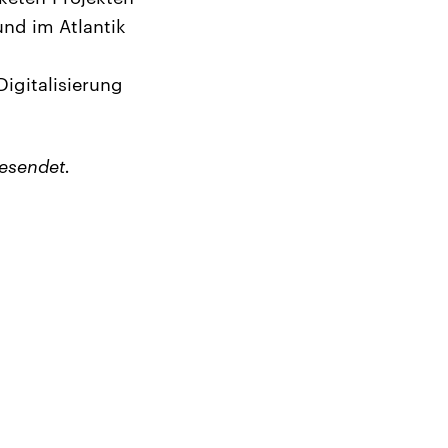
und im Atlantik
igitalisierung
esendet.