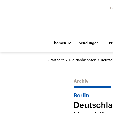
D
Themen
Sendungen
P
Die Nachrichten
Politik
/
/
Startseite
Die Nachrichten
Deutsc
Hörspiel und Feature
Musik
Archiv
Berlin
Deutschla
Landtagswahl Sachsen-
USA
Anhalt 2026
Aktuel