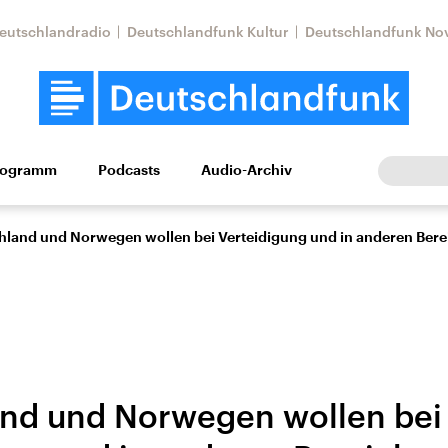
eutschlandradio
Deutschlandfunk Kultur
Deutschlandfunk No
rogramm
Podcasts
Audio-Archiv
Wirtschaft
Wissen
Kultur
Europa
Gesellschaf
hland und Norwegen wollen bei Verteidigung und in anderen Bere
nd und Norwegen wollen bei
Nahostkonflikt
Iran
le Beiträge,
Aktuelle Lage und
Aktuelle Lage und