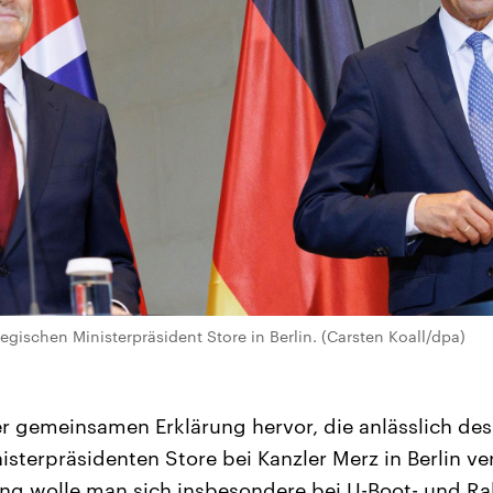
wegischen Ministerpräsident Store in Berlin. (Carsten Koall/dpa)
er gemeinsamen Erklärung hervor, die anlässlich de
sterpräsidenten Store bei Kanzler Merz in Berlin ver
ung wolle man sich insbesondere bei U-Boot- und Ra