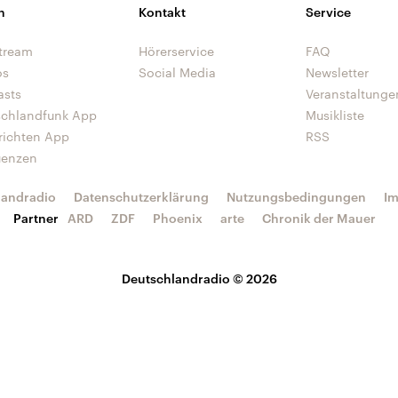
n
Kontakt
Service
tream
Hörerservice
FAQ
os
Social Media
Newsletter
asts
Veranstaltunge
schlandfunk App
Musikliste
richten App
RSS
uenzen
landradio
Datenschutzerklärung
Nutzungsbedingungen
I
Partner
ARD
ZDF
Phoenix
arte
Chronik der Mauer
Deutschlandradio © 2026