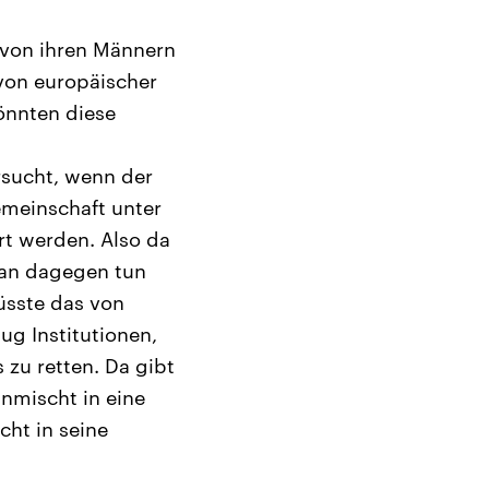
e von ihren Männern
von europäischer
könnten diese
rsucht, wenn der
emeinschaft unter
ert werden. Also da
 man dagegen tun
üsste das von
ug Institutionen,
 zu retten. Da gibt
inmischt in eine
cht in seine