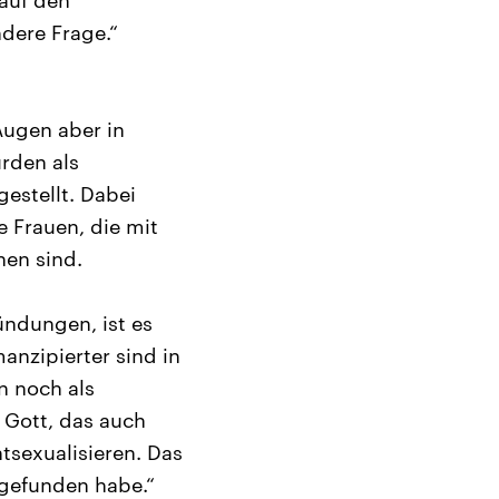
 auf den
dere Frage.“
Augen aber in
ürden als
estellt. Dabei
 Frauen, die mit
hen sind.
ndungen, ist es
anzipierter sind in
n noch als
 Gott, das auch
ntsexualisieren. Das
rgefunden habe.“