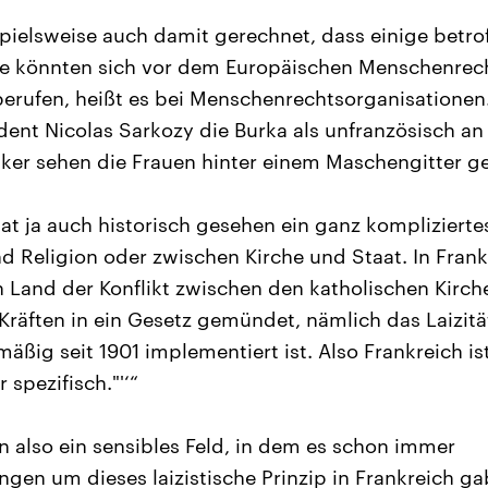
pielsweise auch damit gerechnet, dass einige betro
ie könnten sich vor dem Europäischen Menschenrech
berufen, heißt es bei Menschenrechtsorganisatione
dent Nicolas Sarkozy die Burka als unfranzösisch a
tiker sehen die Frauen hinter einem Maschengitter 
at ja auch historisch gesehen ein ganz komplizierte
d Religion oder zwischen Kirche und Staat. In Frank
 Land der Konflikt zwischen den katholischen Kirc
Kräften in ein Gesetz gemündet, nämlich das Laizität
äßig seit 1901 implementiert ist. Also Frankreich i
 spezifisch."'‘“
n also ein sensibles Feld, in dem es schon immer
gen um dieses laizistische Prinzip in Frankreich ga