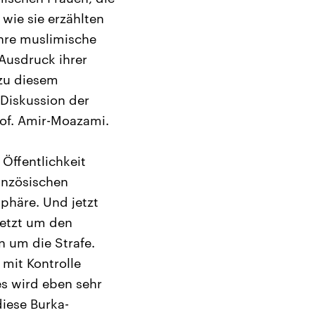
wie sie erzählten
ihre muslimische
 Ausdruck ihrer
 zu diesem
-Diskussion der
rof. Amir-Moazami.
 Öffentlichkeit
anzösischen
Sphäre. Und jetzt
 jetzt um den
n um die Strafe.
 mit Kontrolle
es wird eben sehr
diese Burka-