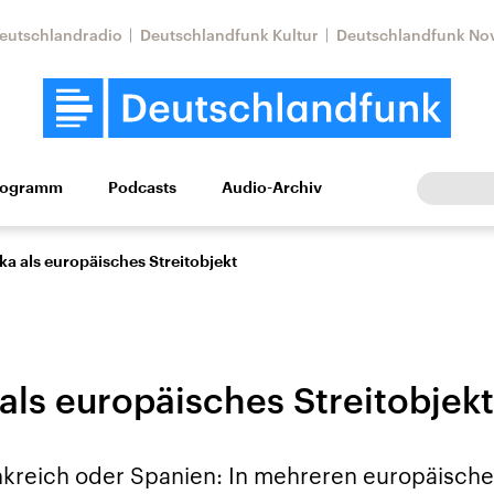
eutschlandradio
Deutschlandfunk Kultur
Deutschlandfunk No
rogramm
Podcasts
Audio-Archiv
Wirtschaft
Wissen
Kultur
Europa
Gesellschaf
ka als europäisches Streitobjekt
als europäisches Streitobjekt
tkonflikt
Iran
Faktenchecks
nkreich oder Spanien: In mehreren europäisch
In unseren Faktenc
lle Lage und
Aktuelle Lage und