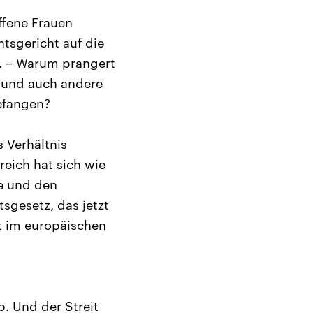
ffene Frauen
tsgericht auf die
n. – Warum prangert
n und auch andere
gefangen?
s Verhältnis
reich hat sich wie
he und den
sgesetz, das jetzt
st im europäischen
b. Und der Streit