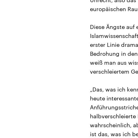
Unrecht, also das 
europäischen Raum
Diese Ängste auf 
Islamwissenschaftl
erster Linie drama
Bedrohung in den 
weiß man aus wiss
verschleiertem Ge
„Das, was ich ken
heute interessant
Anführungsstriche
halbverschleierte
wahrscheinlich, ab
ist das, was ich 