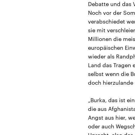
Debatte und das V
Noch vor der Somm
verabschiedet we
sie mit verschleie
Millionen die me
europäischen Ein
wieder als Randph
Land das Tragen e
selbst wenn die B
doch hierzulande
„Burka, das ist ei
die aus Afghanista
Angst aus hier, w
oder auch Wegschl