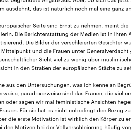
löst begründete Ängste aus. Aber, ob sich das jetzt
 ausdehnt, das ist natürlich noch mal eine ganz an
europäischer Seite sind Ernst zu nehmen, meint die
erin. Die Berichterstattung der Medien ist in ihren 
tisierend. Die Bilder der verschleierten Gesichter w
Mittelpunkt und die Frauen unter Generalverdacht g
enschaftlicher Sicht viel zu wenig über muslimische
sicht in den Straßen der europäischen Städte zu se
ne aus den Untersuchungen, was ich kenne an Begrü
erweise, paradoxerweise sind das Frauen, die viel em
n oder sagen wir mal feministische Ansichten hege
 Frauen. Für sie hat es nicht unbedingt den Bezug zu
er die erste Motivation ist wirklich den Körper zu e
bei den Motiven bei der Vollverschleierung häufig vo