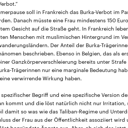
erbot.“
erpause soll in Frankreich das Burka-Verbot im Pa
rden. Danach müsste eine Frau mindestens 150 Eur
rtem Gesicht auf die Straße geht. In Frankreich lebe
isten Menschen mit muslimischen Hintergrund im Ve
wanderungsländern. Der Anteil der Burka-Trägerinn
änomen beschrieben. Ebenso in Belgien, das als er
iner Ganzkörperverschleierung bereits unter Strafe g
urka-Trägerinnen nur eine marginale Bedeutung hab
 eine verwirrende Wirkung haben.
n spezifischer Begriff und eine spezifische Version d
n kommt und die löst natürlich nicht nur Irritation
eil damit so was wie das Taliban-Regime und Unter
uss der Frau aus der Öffentlichkeit assoziiert wird