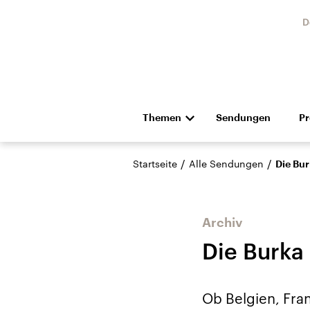
D
Themen
Sendungen
P
Die Nachrichten
Politik
/
/
Startseite
Alle Sendungen
Die Bur
Hörspiel und Feature
Musik
Archiv
Die Burka 
USA
Nahos
Ob Belgien, Fra
Aktuelle Beiträge,
Aktue