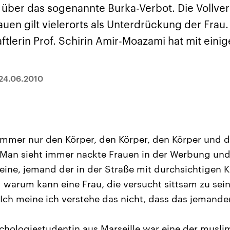
und im TikTok-Kana
rgründe
Hintergründe
n über das sogenannte Burka-Verbot. Die Vollve
erfall der
Der Iran – seit der
„Moment mal“
tinensischen
Islamischen Revolution
überprüfen wir viral
uen gilt vielerorts als Unterdrückung der Frau. 
organisation
1979 auch Islamische
Behauptungen auf i
 im Oktober 2023
Republik Iran – ist ein
Wahrheitsgehalt. W
tlerin Prof. Schirin Amir-Moazami hat mit eini
rael hat in der
von einem
kommt eine Aussag
n wieder die
Religionsführer autoritär
Was ist falsch, was
 entfacht. Israel
regierter Staat im Nahen
stimmt? Was kann b
e die Hamas
Osten. Eine Feindschaft
werden – und was is
ren. Diese wird wie
zu Israel und zu den USA
eine Lüge? Kurz.
24.06.2010
sbollah im Libanon
ist fest in der
Einordnend.
an unterstützt.
Staatsideologie
Transparent.
verankert.
immer nur den Körper, den Körper, den Körper und 
Man sieht immer nackte Frauen in der Werbung und 
ine, jemand der in der Straße mit durchsichtigen Kle
warum kann eine Frau, die versucht sittsam zu sein
Ich meine ich verstehe das nicht, dass das jemande
ychologiestudentin aus Marseille war eine der musli