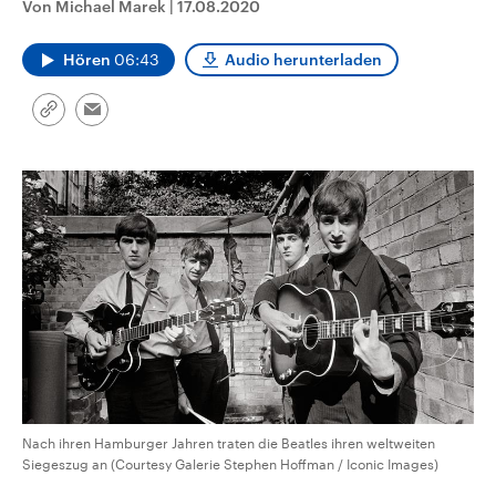
Von Michael Marek
|
17.08.2020
aktuelle Weltgeschehen.
Diese wird wie die Hisboll
Libanon vom Iran unterstüt
Hören
06:43
Audio herunterladen
Sendungen
Programm
Podcasts
Link
Email
Audio-Archiv
kopieren/teilen
Nach ihren Hamburger Jahren traten die Beatles ihren weltweiten
Siegeszug an (Courtesy Galerie Stephen Hoffman / Iconic Images)