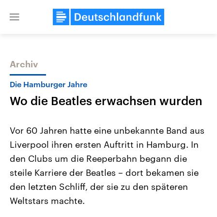
Close
menu
Archiv
Themen
Die Hamburger Jahre
Wo die Beatles erwachsen wurden
Vor 60 Jahren hatte eine unbekannte Band aus
Liverpool ihren ersten Auftritt in Hamburg. In
den Clubs um die Reeperbahn begann die
USA
Nahostkonflikt
steile Karriere der Beatles – dort bekamen sie
Aktuelle Beiträge, Analysen und
Aktuelle Lage und Hinter
Der Überfall der palästine
Hintergründe
den letzten Schliff, der sie zu den späteren
Wirtschaftlich und militärisch
Terrororganisation Hamas
Weltstars machte.
gehören die Vereinigten Staaten zu
Oktober 2023 auf Israel ha
den mächtigsten Ländern der Erde,
Region wieder die Gewalt 
mit großem Einfluss auf das
Israel möchte die Hamas z