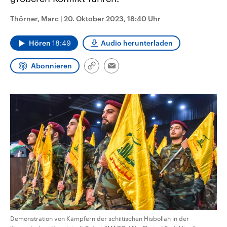
CDU, SPD und FDP regiert.-
aktuelle Weltgeschehen.
Umfragen, Prognosen,
Thörner, Marc
|
20. Oktober 2023, 18:40 Uhr
Wahlprogramme, aktuelle Berichte
Sendungen
Programm
Podcasts
und Hintergründe zu den Parteien
und Kandidaten der anstehenden
Hören
18:49
Audio herunterladen
Wahl.
Audio-Archiv
Abonnieren
Link
Email
kopieren/teilen
Demonstration von Kämpfern der schiitischen Hisbollah in der