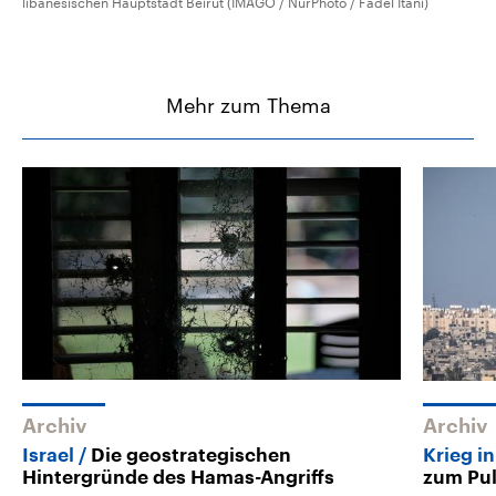
libanesischen Hauptstadt Beirut (IMAGO / NurPhoto / Fadel Itani)
Mehr zum Thema
Archiv
Archiv
Israel
Die geostrategischen
Krieg i
Hintergründe des Hamas-Angriffs
zum Pul