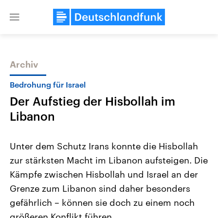
Close
menu
Archiv
Themen
Bedrohung für Israel
Der Aufstieg der Hisbollah im
Libanon
Unter dem Schutz Irans konnte die Hisbollah
zur stärksten Macht im Libanon aufsteigen. Die
Landtagswahl Sachsen-Anhalt
USA
Kämpfe zwischen Hisbollah und Israel an der
2026
Aktuelle Beiträge, Analys
Alle Informationen
Hintergründe
Grenze zum Libanon sind daher besonders
Sachsen-Anhalt wählt am 6.
Wirtschaftlich und militäri
September 2026 einen neuen
gehören die Vereinigten S
gefährlich – können sie doch zu einem noch
Landtag. Seit 2021 wird das
den mächtigsten Ländern 
größeren Konflikt führen.
Bundesland von einer Koalition aus
mit großem Einfluss auf d