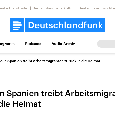
eutschlandradio
Deutschlandfunk Kultur
Deutschlandfunk No
rogramm
Podcasts
Audio-Archiv
Wirtschaft
Wissen
Kultur
Europa
Gesellschaf
se in Spanien treibt Arbeitsmigranten zurück in die Heimat
in Spanien treibt Arbeitsmig
 die Heimat
Nahostkonflikt
Iran
le Beiträge,
Aktuelle Lage und
Aktuelle Lage und