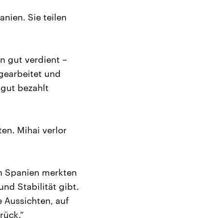
nien. Sie teilen
n gut verdient –
gearbeitet und
gut bezahlt
n. Mihai verlor
In Spanien merkten
nd Stabilität gibt.
 Aussichten, auf
rück.“