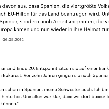
sen und
Hintergründe
Hintergründe
Der Überfall der
Der Iran – seit der
rgründe
 davon aus, dass Spanien, die viertgrößte Volk
haftlich und
palästinensischen
Islamischen Revolu
risch gehören die
Terrororganisation
1979 auch Islamisc
uch EU-Hilfen für das Land beantragen wird. U
igten Staaten zu
Hamas im Oktober 2023
Republik Iran – ist e
ächtigsten
auf Israel hat in der
von einem
 Spanier, sondern auch Arbeitsmigranten, die v
n der Erde, mit
Region wieder die
Religionsführer auto
 Einfluss auf das
Gewalt entfacht. Israel
regierter Staat im 
uropa kamen und nun wieder in ihre Heimat zu
le Weltgeschehen.
möchte die Hamas
Osten. Eine Feindsc
zerstören. Diese wird wie
zu Israel und zu de
|
06.08.2012
die Hisbollah im Libanon
ist fest in der
vom Iran unterstützt.
Staatsideologie
verankert.
ai sind Ende 20. Entspannt sitzen sie auf einer Ban
in Bukarest. Vor zehn Jahren gingen sie nach Spanie
en schon in Spanien, meine Schwester auch. Ich bin
 hinterher. Uns allen war klar, dass wir dort besser
 können.“