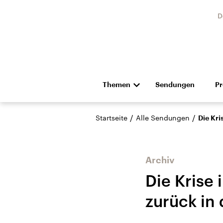
D
Themen
Sendungen
P
Die Nachrichten
Politik
/
/
Startseite
Alle Sendungen
Die Kri
Hörspiel und Feature
Musik
Archiv
Die Krise 
zurück in
Landtagswahl Sachsen-
USA
Anhalt 2026
Aktuel