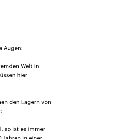
ie Augen:
fremden Welt in
üssen hier
chen den Lagern von
:
l, so ist es immer
0 Jahren in einer