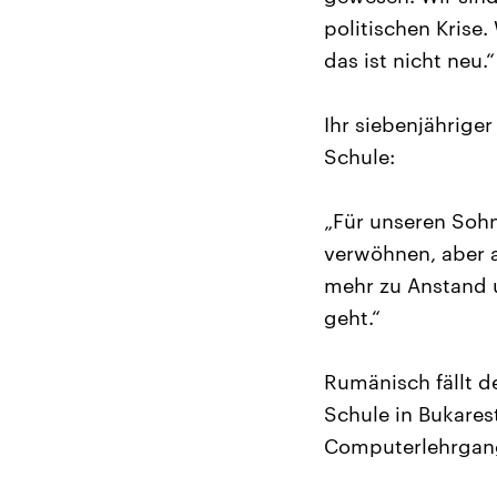
politischen Krise
das ist nicht neu.“
Ihr siebenjährige
Schule:
„Für unseren Sohn
verwöhnen, aber a
mehr zu Anstand u
geht.“
Rumänisch fällt d
Schule in Bukares
Computerlehrgang 