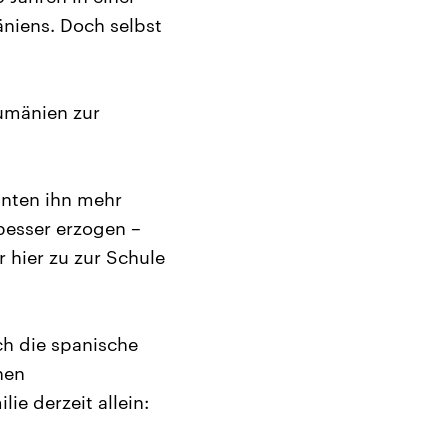
äniens. Doch selbst
umänien zur
nnten ihn mehr
besser erzogen –
 hier zu zur Schule
ch die spanische
nen
e derzeit allein: