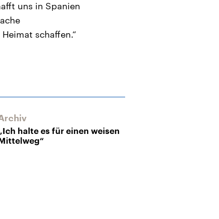
afft uns in Spanien
rache
 Heimat schaffen.“
Archiv
Archiv
„Ich halte es für einen weisen
Ökonom: Nur 
Mittelweg“
mehr Zinsen za
Länder in den