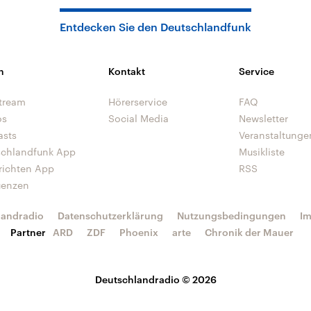
Entdecken Sie den Deutschlandfunk
n
Kontakt
Service
tream
Hörerservice
FAQ
os
Social Media
Newsletter
asts
Veranstaltunge
schlandfunk App
Musikliste
richten App
RSS
uenzen
landradio
Datenschutzerklärung
Nutzungsbedingungen
I
Partner
ARD
ZDF
Phoenix
arte
Chronik der Mauer
Deutschlandradio © 2026