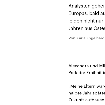
Alle Informationen
Analy
Sachsen-Anhalt wählt
Hinte
Analysten gehen
am 6. September 2026
Wirtsc
einen neuen Landtag.
militä
Europas, bald a
Seit 2021 wird das
Verein
Bundesland von einer
den m
leiden nicht nur
Koalition aus CDU, SPD
Länder
und FDP regiert.-
großem
Jahren aus Oste
Umfragen, Prognosen,
aktuel
Wahlprogramme,
Von Karla Engelhard
aktuelle Berichte und
Hintergründe zu den
Parteien und Kandidaten
der anstehenden Wahl.
Alexandra und Mih
Park der Freiheit 
„Meine Eltern war
halbes Jahr später
Zukunft aufbauen