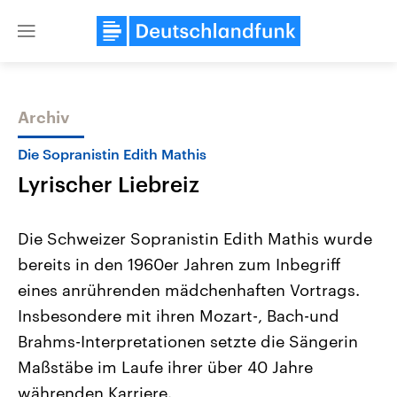
Close
menu
Archiv
Themen
Die Sopranistin Edith Mathis
Lyrischer Liebreiz
Die Schweizer Sopranistin Edith Mathis wurde
bereits in den 1960er Jahren zum Inbegriff
eines anrührenden mädchenhaften Vortrags.
Landtagswahl Sachsen-Anhalt
USA
Insbesondere mit ihren Mozart-, Bach-und
2026
Aktuelle Beiträge, Analys
Alle Informationen
Brahms-Interpretationen setzte die Sängerin
Hintergründe
Sachsen-Anhalt wählt am 6.
Wirtschaftlich und militäri
Maßstäbe im Laufe ihrer über 40 Jahre
September 2026 einen neuen
gehören die Vereinigten S
Landtag. Seit 2021 wird das
den mächtigsten Ländern 
währenden Karriere.
Bundesland von einer Koalition aus
mit großem Einfluss auf d