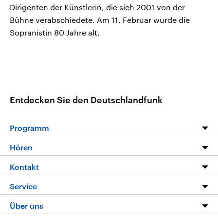
Dirigenten der Künstlerin, die sich 2001 von der
Bühne verabschiedete. Am 11. Februar wurde die
Sopranistin 80 Jahre alt.
Entdecken Sie den Deutschlandfunk
Programm
Programm
Hören
Alle Sendungen
Livestream
Kontakt
Die Nachrichten
Audios
Hörerservice
Service
Nachrichtenleicht
Podcasts
Social Media
FAQ
Über uns
Neue Beiträge auf dlf.de
Deutschlandfunk App