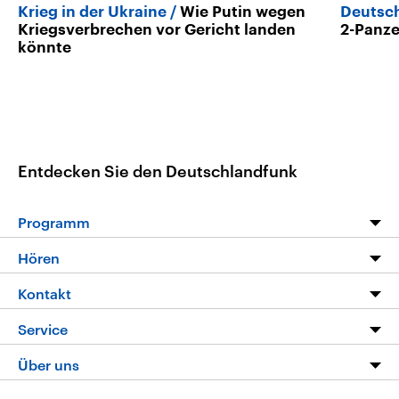
Krieg in der Ukraine
Wie Putin wegen
Deutsch
Kriegsverbrechen vor Gericht landen
2-Panze
könnte
Entdecken Sie den Deutschlandfunk
Programm
Programm
Hören
Alle Sendungen
Livestream
Kontakt
Die Nachrichten
Audios
Hörerservice
Service
Nachrichtenleicht
Podcasts
Social Media
FAQ
Über uns
Neue Beiträge auf dlf.de
Deutschlandfunk App
Newsletter
Deutschlandradio
Themen-Schwerpunkte