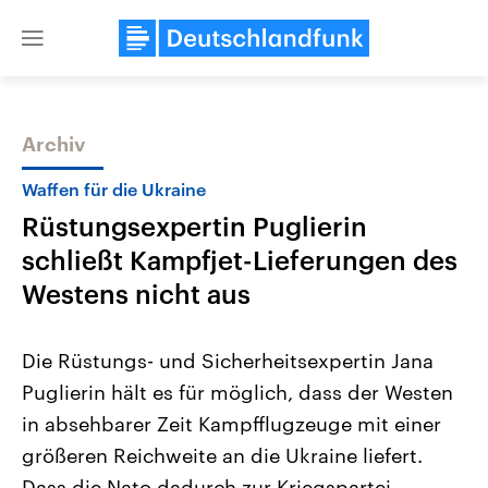
Close
menu
Archiv
Themen
Waffen für die Ukraine
Rüstungsexpertin Puglierin
schließt Kampfjet-Lieferungen des
Westens nicht aus
Die Rüstungs- und Sicherheitsexpertin Jana
Landtagswahl Sachsen-Anhalt
USA
Puglierin hält es für möglich, dass der Westen
2026
Aktuelle Beiträge, Analys
Alle Informationen
Hintergründe
in absehbarer Zeit Kampfflugzeuge mit einer
Sachsen-Anhalt wählt am 6.
Wirtschaftlich und militäri
September 2026 einen neuen
gehören die Vereinigten S
größeren Reichweite an die Ukraine liefert.
Landtag. Seit 2021 wird das
den mächtigsten Ländern 
Bundesland von einer Koalition aus
Dass die Nato dadurch zur Kriegspartei
mit großem Einfluss auf d