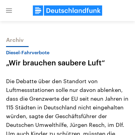
Close
menu
Archiv
Themen
Diesel-Fahrverbote
„Wir brauchen saubere Luft“
Die Debatte über den Standort von
Luftmessstationen solle nur davon ablenken,
dass die Grenzwerte der EU seit neun Jahren in
Landtagswahl Sachsen-Anhalt
USA
115 Städten in Deutschland nicht eingehalten
2026
Aktuelle Beiträge, Analys
Alle Informationen
würden, sagte der Geschäftsführer der
Hintergründe
Sachsen-Anhalt wählt am 6.
Wirtschaftlich und militäri
Deutschen Umwelthilfe, Jürgen Resch, im Dlf.
September 2026 einen neuen
gehören die Vereinigten S
Landtag. Seit 2021 wird das
den mächtigsten Ländern 
Um auch Kinder zu schützen, müssten die
Bundesland von einer Koalition aus
mit großem Einfluss auf d