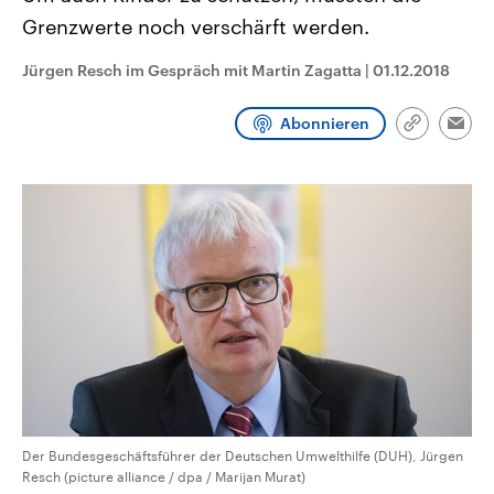
CDU, SPD und FDP regiert.-
aktuelle Weltgeschehen.
Grenzwerte noch verschärft werden.
Umfragen, Prognosen,
Wahlprogramme, aktuelle Berichte
Sendungen
Programm
Podcasts
und Hintergründe zu den Parteien
Jürgen Resch im Gespräch mit Martin Zagatta
|
01.12.2018
und Kandidaten der anstehenden
Wahl.
Audio-Archiv
Abonnieren
Link
Emai
kopieren/te
Der Bundesgeschäftsführer der Deutschen Umwelthilfe (DUH), Jürgen
Resch (picture alliance / dpa / Marijan Murat)