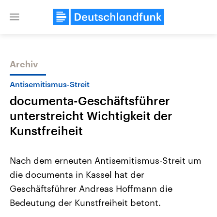
Close
menu
Archiv
Themen
Antisemitismus-Streit
documenta-Geschäftsführer
unterstreicht Wichtigkeit der
Kunstfreiheit
Nach dem erneuten Antisemitismus-Streit um
Landtagswahl Sachsen-Anhalt
USA
die documenta in Kassel hat der
2026
Aktuelle Beiträge, Analys
Alle Informationen
Hintergründe
Geschäftsführer Andreas Hoffmann die
Sachsen-Anhalt wählt am 6.
Wirtschaftlich und militäri
September 2026 einen neuen
gehören die Vereinigten S
Bedeutung der Kunstfreiheit betont.
Landtag. Seit 2021 wird das
den mächtigsten Ländern 
Bundesland von einer Koalition aus
mit großem Einfluss auf d