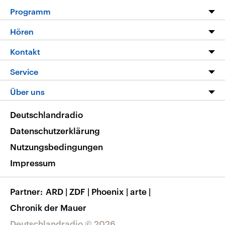
Programm
Programm
Hören
Alle Sendungen
Livestream
Kontakt
Die Nachrichten
Audios
Hörerservice
Service
Nachrichtenleicht
Podcasts
Social Media
FAQ
Über uns
Neue Beiträge auf dlf.de
Deutschlandfunk App
Newsletter
Deutschlandradio
Themen-Schwerpunkte
Nachrichten App
Deutschlandradio
Veranstaltungen
Presse
Frequenzen
Datenschutzerklärung
Musikliste
Ausbildung und Karriere
Nutzungsbedingungen
RSS
Transparenz
Impressum
Korrekturen
Barrierefreiheit
Partner
ARD
|
ZDF
|
Phoenix
|
arte
|
Chronik der Mauer
Deutschlandradio © 2026