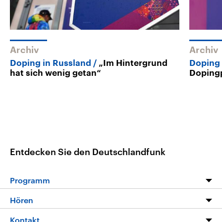
Archiv
Archiv
Doping in Russland
„Im Hintergrund
Doping 
hat sich wenig getan“
Dopingp
Entdecken Sie den Deutschlandfunk
Programm
Programm
Hören
Alle Sendungen
Livestream
Kontakt