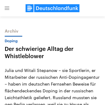
Close
menu
Archiv
Themen
Doping
Der schwierige Alltag der
Whistleblower
Julia und Witali Stepanow – sie Sportlerin, er
Mitarbeiter der russischen Anti-Dopingagentur
Landtagswahl Sachsen-Anhalt
USA
– haben im deutschen Fernsehen Beweise für
2026
Aktuelle Beiträge, Analys
Alle Informationen
Hintergründe
flächendeckendes Doping in der russischen
Sachsen-Anhalt wählt am 6.
Wirtschaftlich und militäri
September 2026 einen neuen
gehören die Vereinigten S
Leichtathletik geliefert. Russland mussten sie
Landtag. Seit 2021 wird das
den mächtigsten Ländern 
gen Berlin verlassen, weil sie zu Hause als
Bundesland von einer Koalition aus
mit großem Einfluss auf d