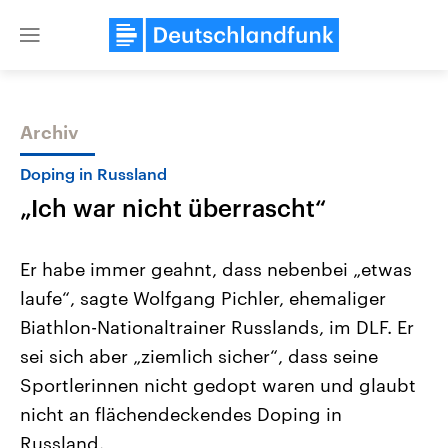
Close
menu
Archiv
Themen
Doping in Russland
„Ich war nicht überrascht“
Er habe immer geahnt, dass nebenbei „etwas
laufe“, sagte Wolfgang Pichler, ehemaliger
Biathlon-Nationaltrainer Russlands, im DLF. Er
Landtagswahl Sachsen-Anhalt
USA
sei sich aber „ziemlich sicher“, dass seine
2026
Aktuelle Beiträge, Analys
Alle Informationen
Sportlerinnen nicht gedopt waren und glaubt
Hintergründe
Sachsen-Anhalt wählt am 6.
Wirtschaftlich und militäri
nicht an flächendeckendes Doping in
September 2026 einen neuen
gehören die Vereinigten S
Landtag. Seit 2021 wird das
den mächtigsten Ländern 
Russland.
Bundesland von einer Koalition aus
mit großem Einfluss auf d