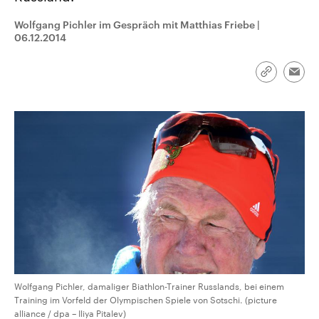
CDU, SPD und FDP regiert.-
aktuelle Weltgeschehen.
Umfragen, Prognosen,
Wolfgang Pichler im Gespräch mit Matthias Friebe
|
Wahlprogramme, aktuelle Berichte
06.12.2014
Sendungen
Programm
Podcasts
und Hintergründe zu den Parteien
und Kandidaten der anstehenden
Wahl.
Link
Audio-Archiv
Emai
kopieren/te
Wolfgang Pichler, damaliger Biathlon-Trainer Russlands, bei einem
Training im Vorfeld der Olympischen Spiele von Sotschi. (picture
alliance / dpa – Iliya Pitalev)