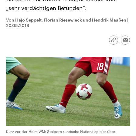
CDU, SPD und FDP regiert.-
aktuelle Weltgeschehen.
„sehr verdächtigen Befunden“.
Umfragen, Prognosen,
Wahlprogramme, aktuelle Berichte
Sendungen
Programm
Podcasts
und Hintergründe zu den Parteien
Von Hajo Seppelt, Florian Riesewieck und Hendrik Maaßen
|
und Kandidaten der anstehenden
20.05.2018
Wahl.
Audio-Archiv
Link
Emai
kopieren/te
Kurz vor der Heim-WM: Stolpern russische Nationalspieler über