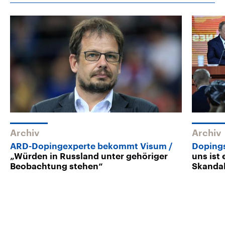
Archiv
Archiv
ARD-Dopingexperte bekommt Visum
Doping
„Würden in Russland unter gehöriger
uns ist 
Beobachtung stehen“
Skandal