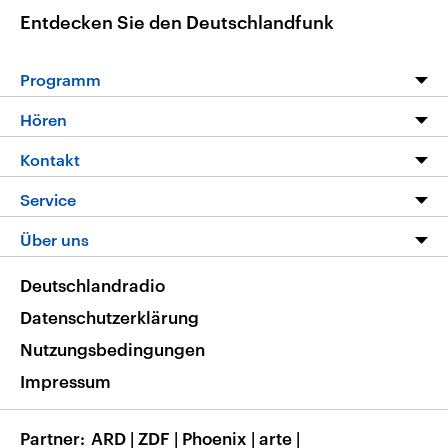
Entdecken Sie den Deutschlandfunk
Programm
Programm
Hören
Alle Sendungen
Livestream
Kontakt
Die Nachrichten
Audios
Hörerservice
Service
Nachrichtenleicht
Podcasts
Social Media
FAQ
Über uns
Neue Beiträge auf dlf.de
Deutschlandfunk App
Newsletter
Deutschlandradio
Themen-Schwerpunkte
Nachrichten App
Deutschlandradio
Veranstaltungen
Presse
Frequenzen
Datenschutzerklärung
Musikliste
Ausbildung und Karriere
Nutzungsbedingungen
RSS
Transparenz
Impressum
Korrekturen
Barrierefreiheit
Partner
ARD
|
ZDF
|
Phoenix
|
arte
|