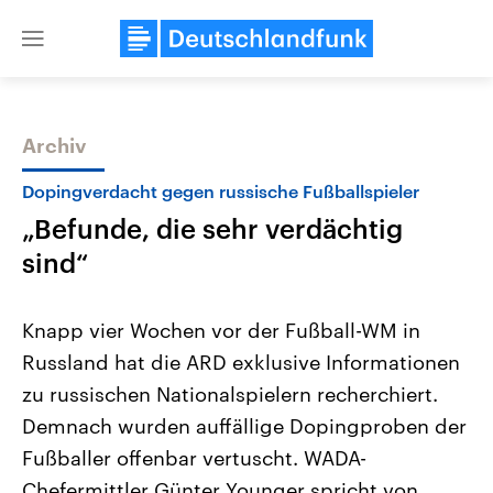
Close
menu
Archiv
Themen
Dopingverdacht gegen russische Fußballspieler
„Befunde, die sehr verdächtig
sind“
Knapp vier Wochen vor der Fußball-WM in
Russland hat die ARD exklusive Informationen
Landtagswahl Sachsen-Anhalt
USA
zu russischen Nationalspielern recherchiert.
2026
Aktuelle Beiträge, Analys
Alle Informationen
Hintergründe
Demnach wurden auffällige Dopingproben der
Sachsen-Anhalt wählt am 6.
Wirtschaftlich und militäri
September 2026 einen neuen
gehören die Vereinigten S
Fußballer offenbar vertuscht. WADA-
Landtag. Seit 2021 wird das
den mächtigsten Ländern 
Chefermittler Günter Younger spricht von
Bundesland von einer Koalition aus
mit großem Einfluss auf d