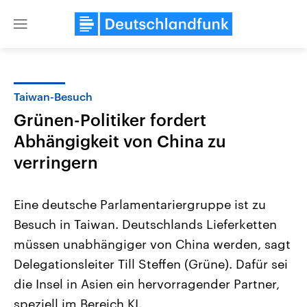
Close
menu
Taiwan-Besuch
Themen
Grünen-Politiker fordert
Abhängigkeit von China zu
verringern
Eine deutsche Parlamentariergruppe ist zu
Besuch in Taiwan. Deutschlands Lieferketten
Landtagswahl Sachsen-Anhalt
USA
müssen unabhängiger von China werden, sagt
2026
Aktuelle Beiträge, Analys
Alle Informationen
Delegationsleiter Till Steffen (Grüne). Dafür sei
Hintergründe
Sachsen-Anhalt wählt am 6.
Wirtschaftlich und militäri
die Insel in Asien ein hervorragender Partner,
September 2026 einen neuen
gehören die Vereinigten S
Landtag. Seit 2021 wird das
den mächtigsten Ländern 
speziell im Bereich KI.
Bundesland von einer Koalition aus
mit großem Einfluss auf d