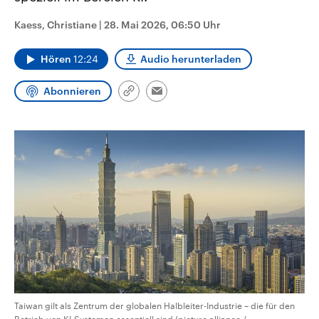
CDU, SPD und FDP regiert.-
aktuelle Weltgeschehen.
Umfragen, Prognosen,
Kaess, Christiane
|
28. Mai 2026, 06:50 Uhr
Wahlprogramme, aktuelle Berichte
Sendungen
Programm
Podcasts
und Hintergründe zu den Parteien
und Kandidaten der anstehenden
Hören
12:24
Audio herunterladen
Wahl.
Audio-Archiv
Abonnieren
Link
Email
kopieren/teilen
Taiwan gilt als Zentrum der globalen Halbleiter-Industrie – die für den