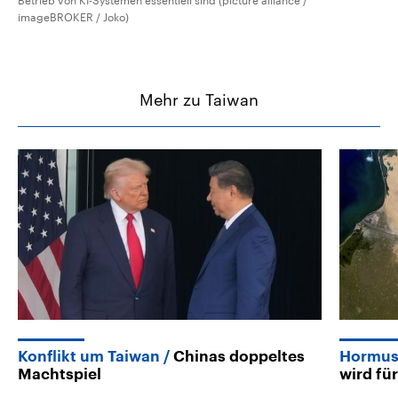
Betrieb von KI-Systemen essentiell sind (picture alliance /
imageBROKER / Joko)
Mehr zu Taiwan
Konflikt um Taiwan
Chinas doppeltes
Hormus,
Machtspiel
wird fü