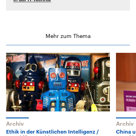
Mehr zum Thema
Archiv
Archiv
Ethik in der Künstlichen Intelligenz
China u