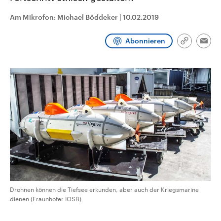
CDU, SPD und FDP regiert.-
aktuelle Weltgeschehen.
Umfragen, Prognosen,
Am Mikrofon: Michael Böddeker
|
10.02.2019
Wahlprogramme, aktuelle Berichte
Sendungen
Programm
Podcasts
und Hintergründe zu den Parteien
und Kandidaten der anstehenden
Abonnieren
Link
Wahl.
Emai
kopieren/te
Audio-Archiv
Drohnen können die Tiefsee erkunden, aber auch der Kriegsmarine
dienen (Fraunhofer IOSB)