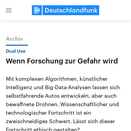
Close
menu
Archiv
Themen
Dual Use
Wenn Forschung zur Gefahr wird
Mit komplexen Algorithmen, künstlicher
Intelligenz und Big-Data-Analysen lassen sich
selbstfahrende Autos entwickeln, aber auch
Landtagswahl Sachsen-Anhalt
USA
bewaffnete Drohnen. Wissenschaftlicher und
2026
Aktuelle Beiträge, Analys
Alle Informationen
technologischer Fortschritt ist ein
Hintergründe
Sachsen-Anhalt wählt am 6.
Wirtschaftlich und militäri
zweischneidiges Schwert. Lässt sich dieser
September 2026 einen neuen
gehören die Vereinigten S
Landtag. Seit 2021 wird das
den mächtigsten Ländern 
Fortschritt ethisch gestalten?
Bundesland von einer Koalition aus
mit großem Einfluss auf d