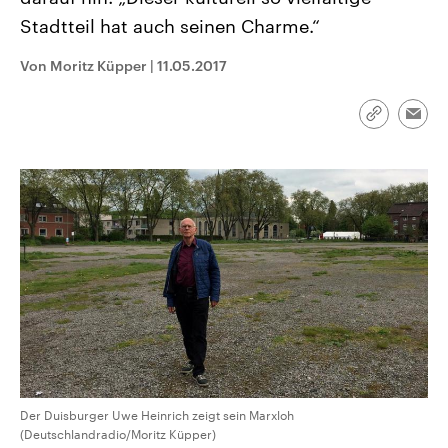
CDU, SPD und FDP regiert.-
aktuelle Weltgeschehen.
Stadtteil hat auch seinen Charme.“
Umfragen, Prognosen,
Wahlprogramme, aktuelle Berichte
Sendungen
Programm
Podcasts
und Hintergründe zu den Parteien
Von Moritz Küpper
|
11.05.2017
und Kandidaten der anstehenden
Wahl.
Audio-Archiv
Link
Emai
kopieren/te
Der Duisburger Uwe Heinrich zeigt sein Marxloh
(Deutschlandradio/Moritz Küpper)