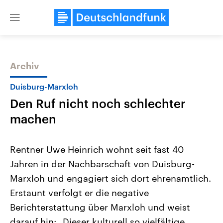
Close
menu
Archiv
Themen
Duisburg-Marxloh
Den Ruf nicht noch schlechter
machen
Rentner Uwe Heinrich wohnt seit fast 40
Jahren in der Nachbarschaft von Duisburg-
Landtagswahl Sachsen-Anhalt
USA
Marxloh und engagiert sich dort ehrenamtlich.
2026
Aktuelle Beiträge, Analys
Alle Informationen
Hintergründe
Erstaunt verfolgt er die negative
Sachsen-Anhalt wählt am 6.
Wirtschaftlich und militäri
September 2026 einen neuen
gehören die Vereinigten S
Berichterstattung über Marxloh und weist
Landtag. Seit 2021 wird das
den mächtigsten Ländern 
darauf hin: „Dieser kulturell so vielfältige
Bundesland von einer Koalition aus
mit großem Einfluss auf d