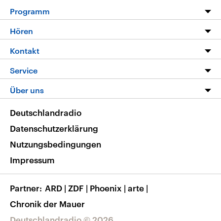
Programm
Programm
Hören
Alle Sendungen
Livestream
Kontakt
Die Nachrichten
Audios
Hörerservice
Service
Nachrichtenleicht
Podcasts
Social Media
FAQ
Über uns
Neue Beiträge auf dlf.de
Deutschlandfunk App
Newsletter
Deutschlandradio
Themen-Schwerpunkte
Nachrichten App
Deutschlandradio
Veranstaltungen
Presse
Frequenzen
Datenschutzerklärung
Musikliste
Ausbildung und Karriere
Nutzungsbedingungen
RSS
Transparenz
Impressum
Korrekturen
Barrierefreiheit
Partner
ARD
|
ZDF
|
Phoenix
|
arte
|
Chronik der Mauer
Deutschlandradio © 2026