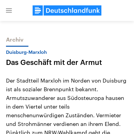
Close
menu
Archiv
Themen
Duisburg-Marxloh
Das Geschäft mit der Armut
Der Stadtteil Marxloh im Norden von Duisburg
ist als sozialer Brennpunkt bekannt.
Armutszuwanderer aus Südosteuropa hausen
Landtagswahl Sachsen-Anhalt
USA
in dem Viertel unter teils
2026
Aktuelle Beiträge, Analys
Alle Informationen
menschenunwürdigen Zuständen. Vermieter
Hintergründe
Sachsen-Anhalt wählt am 6.
Wirtschaftlich und militäri
und Strohmänner verdienen an ihrem Elend.
September 2026 einen neuen
gehören die Vereinigten S
Landtag. Seit 2021 wird das
den mächtigsten Ländern 
Pünktlich zum NRW-Wahlkampf geht die
Bundesland von einer Koalition aus
mit großem Einfluss auf d