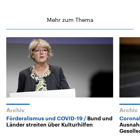
Mehr zum Thema
Archiv
Archiv
Förderalismus und COVID-19
Bund und
Coronak
Länder streiten über Kulturhilfen
Ausnahm
Gesells