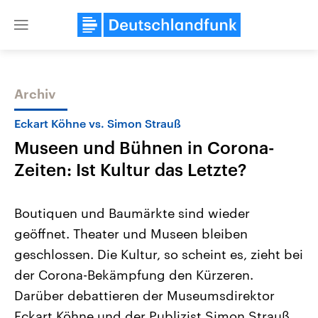
Close
menu
Archiv
Themen
Eckart Köhne vs. Simon Strauß
Museen und Bühnen in Corona-
Zeiten: Ist Kultur das Letzte?
Boutiquen und Baumärkte sind wieder
geöffnet. Theater und Museen bleiben
Landtagswahl Sachsen-Anhalt
USA
geschlossen. Die Kultur, so scheint es, zieht bei
2026
Aktuelle Beiträge, Analys
Alle Informationen
Hintergründe
der Corona-Bekämpfung den Kürzeren.
Sachsen-Anhalt wählt am 6.
Wirtschaftlich und militäri
September 2026 einen neuen
gehören die Vereinigten S
Darüber debattieren der Museumsdirektor
Landtag. Seit 2021 wird das
den mächtigsten Ländern 
Eckart Köhne und der Publizist Simon Strauß.
Bundesland von einer Koalition aus
mit großem Einfluss auf d