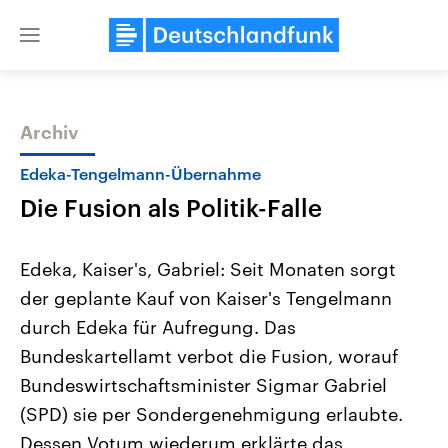
Close
menu
Archiv
Themen
Edeka-Tengelmann-Übernahme
Die Fusion als Politik-Falle
Edeka, Kaiser's, Gabriel: Seit Monaten sorgt
der geplante Kauf von Kaiser's Tengelmann
durch Edeka für Aufregung. Das
Landtagswahl Sachsen-Anhalt
USA
Bundeskartellamt verbot die Fusion, worauf
2026
Aktuelle Beiträge, Analys
Alle Informationen
Bundeswirtschaftsminister Sigmar Gabriel
Hintergründe
Sachsen-Anhalt wählt am 6.
Wirtschaftlich und militäri
(SPD) sie per Sondergenehmigung erlaubte.
September 2026 einen neuen
gehören die Vereinigten S
Landtag. Seit 2021 wird das
den mächtigsten Ländern 
Dessen Votum wiederum erklärte das
Bundesland von einer Koalition aus
mit großem Einfluss auf d