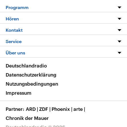
Programm
Programm
Hören
Alle Sendungen
Livestream
Kontakt
Die Nachrichten
Audios
Hörerservice
Service
Nachrichtenleicht
Podcasts
Social Media
FAQ
Über uns
Neue Beiträge auf dlf.de
Deutschlandfunk App
Newsletter
Deutschlandradio
Themen-Schwerpunkte
Nachrichten App
Deutschlandradio
Veranstaltungen
Presse
Frequenzen
Datenschutzerklärung
Musikliste
Ausbildung und Karriere
Nutzungsbedingungen
RSS
Transparenz
Impressum
Korrekturen
Barrierefreiheit
Partner
ARD
|
ZDF
|
Phoenix
|
arte
|
Chronik der Mauer