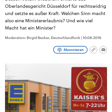
CDU, SPD und FDP regiert.-
aktuelle Weltgeschehen.
Oberlandesgericht Düsseldorf für rechtswidrig
Umfragen, Prognosen,
Wahlprogramme, aktuelle Berichte
und setzte es außer Kraft. Welchen Sinn macht
Sendungen
Programm
Podcasts
und Hintergründe zu den Parteien
und Kandidaten der anstehenden
also eine Ministererlaubnis? Und wie viel
Wahl.
Macht hat ein Minister?
Audio-Archiv
Moderation: Birgid Becker, Deutschlandfunk
|
10.08.2016
Abonnieren
Link
Emai
kopieren/te