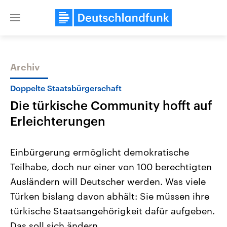
Close
menu
Archiv
Themen
Doppelte Staatsbürgerschaft
Die türkische Community hofft auf
Erleichterungen
Einbürgerung ermöglicht demokratische
Teilhabe, doch nur einer von 100 berechtigten
Landtagswahl Sachsen-Anhalt
USA
Ausländern will Deutscher werden. Was viele
2026
Aktuelle Beiträge, Analys
Alle Informationen
Hintergründe
Türken bislang davon abhält: Sie müssen ihre
Sachsen-Anhalt wählt am 6.
Wirtschaftlich und militäri
September 2026 einen neuen
gehören die Vereinigten S
türkische Staatsangehörigkeit dafür aufgeben.
Landtag. Seit 2021 wird das
den mächtigsten Ländern 
Das soll sich ändern.
Bundesland von einer Koalition aus
mit großem Einfluss auf d