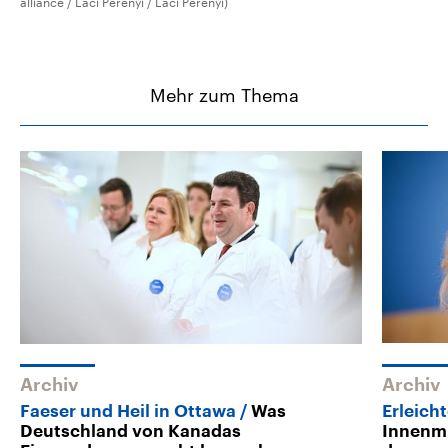
alliance / Laci Perenyi / Laci Perenyi)
Mehr zum Thema
Archiv
Archiv
Faeser und Heil in Ottawa
Was
Erleich
Deutschland von Kanadas
Innenmi