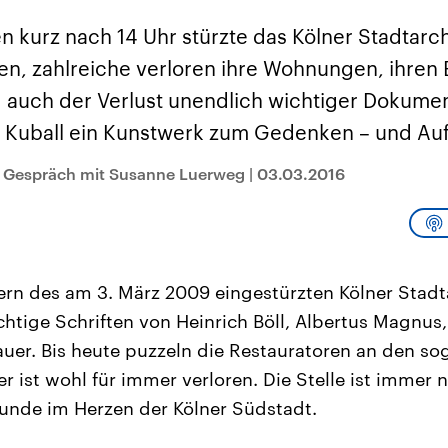
sen und
Hintergründe
Hintergründe
Der Überfall der
Der Iran – seit der
rgründe
n kurz nach 14 Uhr stürzte das Kölner Stadtarch
haftlich und
palästinensischen
Islamischen Revolu
risch gehören die
Terrororganisation
1979 auch Islamisc
n, zahlreiche verloren ihre Wohnungen, ihren 
igten Staaten zu
Hamas im Oktober 2023
Republik Iran – ist e
ächtigsten
auf Israel hat in der
von einem
 auch der Verlust unendlich wichtiger Dokumen
n der Erde, mit
Region wieder die
Religionsführer auto
 Einfluss auf das
Gewalt entfacht. Israel
regierter Staat im 
a Kuball ein Kunstwerk zum Gedenken – und Auf
le Weltgeschehen.
möchte die Hamas
Osten. Eine Feindsc
zerstören. Diese wird wie
zu Israel und zu de
die Hisbollah im Libanon
ist fest in der
m Gespräch mit Susanne Luerweg
|
03.03.2016
vom Iran unterstützt.
Staatsideologie
verankert.
rn des am 3. März 2009 eingestürzten Kölner Stadt
chtige Schriften von Heinrich Böll, Albertus Magnu
er. Bis heute puzzeln die Restauratoren an den so
er ist wohl für immer verloren. Die Stelle ist immer n
 Wunde im Herzen der Kölner Südstadt.