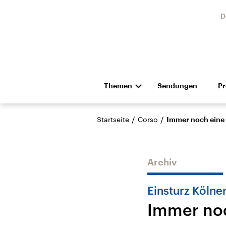
D
Themen
Sendungen
P
Die Nachrichten
Politik
/
/
Startseite
Corso
Immer noch eine
Hörspiel und Feature
Musik
Archiv
Einsturz Kölne
Immer noc
Landtagswahl Sachsen-
USA
Anhalt 2026
Aktuel