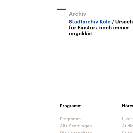
Archiv
Stadtarchiv Köln
Ursac
für Einsturz noch immer
ungeklärt
Programm
Höre
Programm
Lives
Alle Sendungen
Audi
Die Nachrichten
Podc