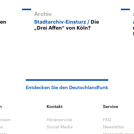
Archiv
hen
Stadtarchiv-Einsturz
Die
„Drei Affen“ von Köln?
Entdecken Sie den Deutschlandfunk
n
Kontakt
Service
tream
Hörerservice
FAQ
os
Social Media
Newsletter
asts
Veranstaltunge