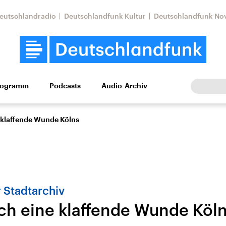
eutschlandradio
Deutschlandfunk Kultur
Deutschlandfunk No
rogramm
Podcasts
Audio-Archiv
Wirtschaft
Wissen
Kultur
Europa
Gesellschaf
 klaffende Wunde Kölns
r Stadtarchiv
h eine klaffende Wunde Köl
Nahostkonflikt
Iran
le Beiträge,
Aktuelle Lage und
Aktuelle Lage und