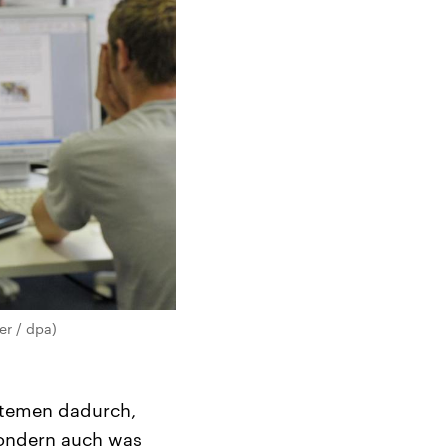
er / dpa)
stemen dadurch,
sondern auch was