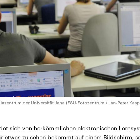
azentrum der Universität Jena (FSU-Fotozentrum / Jan-Peter Kasp
idet sich von herkömmlichen elektronischen Lernsy
ur etwas zu sehen bekommt auf einem Bildschirm, 