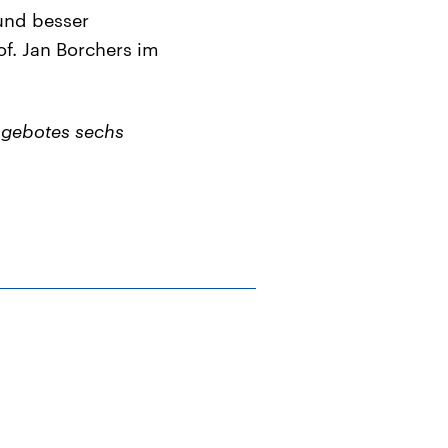
 und besser
of. Jan Borchers im
ngebotes sechs