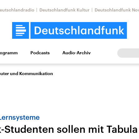
eutschlandradio
Deutschlandfunk Kultur
Deutschlandfunk No
rogramm
Podcasts
Audio-Archiv
Wirtschaft
Wissen
Kultur
Europa
Gesellschaf
puter und Kommunikation
 Lernsysteme
k-Studenten sollen mit Tabula
Nahostkonflikt
Iran
le Beiträge,
Aktuelle Lage und
Aktuelle Lage und