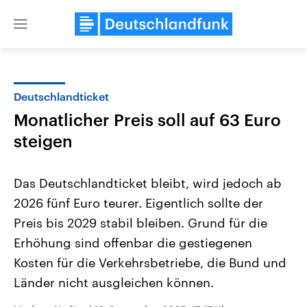
Close
menu
Deutschlandticket
Themen
Monatlicher Preis soll auf 63 Euro
steigen
Das Deutschlandticket bleibt, wird jedoch ab
2026 fünf Euro teurer. Eigentlich sollte der
Preis bis 2029 stabil bleiben. Grund für die
Landtagswahl Sachsen-Anhalt
USA
Erhöhung sind offenbar die gestiegenen
2026
Aktuelle Beiträge, Analys
Kosten für die Verkehrsbetriebe, die Bund und
Alle Informationen
Hintergründe
Sachsen-Anhalt wählt am 6.
Wirtschaftlich und militäri
Länder nicht ausgleichen können.
September 2026 einen neuen
gehören die Vereinigten S
Landtag. Seit 2021 wird das
den mächtigsten Ländern 
Bundesland von einer Koalition aus
mit großem Einfluss auf d