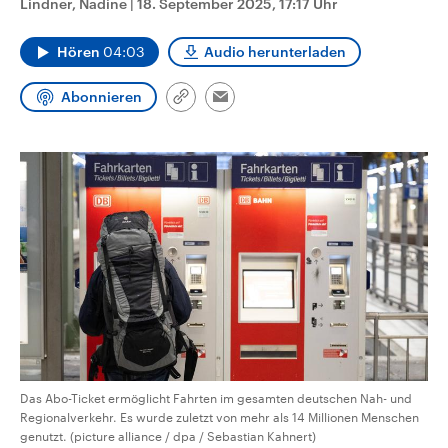
Lindner, Nadine
|
18. September 2025, 17:17 Uhr
CDU, SPD und FDP regiert.-
aktuelle Weltgeschehen.
Umfragen, Prognosen,
Wahlprogramme, aktuelle Berichte
Hören
04:03
Audio herunterladen
Sendungen
Programm
Podcasts
und Hintergründe zu den Parteien
und Kandidaten der anstehenden
Wahl.
Abonnieren
Link
Email
Audio-Archiv
kopieren/teilen
Das Abo-Ticket ermöglicht Fahrten im gesamten deutschen Nah- und
Regionalverkehr. Es wurde zuletzt von mehr als 14 Millionen Menschen
genutzt. (picture alliance / dpa / Sebastian Kahnert)