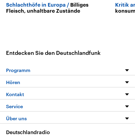
Schlachthöfe in Europa
Billiges
Kritik 
Fleisch, unhaltbare Zustände
konsumi
Entdecken Sie den Deutschlandfunk
Programm
Programm
Hören
Alle Sendungen
Livestream
Kontakt
Die Nachrichten
Audios
Hörerservice
Service
Nachrichtenleicht
Podcasts
Social Media
FAQ
Über uns
Neue Beiträge auf dlf.de
Deutschlandfunk App
Newsletter
Deutschlandradio
Themen-Schwerpunkte
Nachrichten App
Deutschlandradio