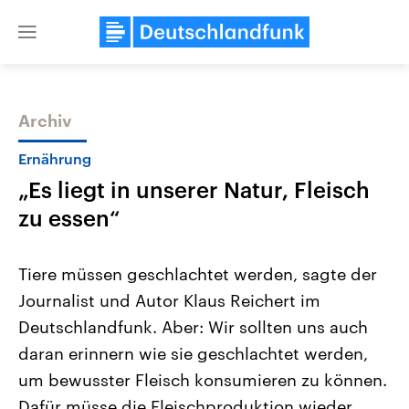
Close
menu
Archiv
Themen
Ernährung
„Es liegt in unserer Natur, Fleisch
zu essen“
Tiere müssen geschlachtet werden, sagte der
Journalist und Autor Klaus Reichert im
Landtagswahl Sachsen-Anhalt
USA
Deutschlandfunk. Aber: Wir sollten uns auch
2026
Aktuelle Beiträge, Analys
Alle Informationen
Hintergründe
daran erinnern wie sie geschlachtet werden,
Sachsen-Anhalt wählt am 6.
Wirtschaftlich und militäri
September 2026 einen neuen
gehören die Vereinigten S
um bewusster Fleisch konsumieren zu können.
Landtag. Seit 2021 wird das
den mächtigsten Ländern 
Dafür müsse die Fleischproduktion wieder
Bundesland von einer Koalition aus
mit großem Einfluss auf d