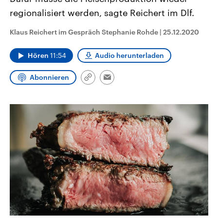
CDU, SPD und FDP regiert.-
aktuelle Weltgeschehen.
regionalisiert werden, sagte Reichert im Dlf.
Umfragen, Prognosen,
Wahlprogramme, aktuelle Berichte
Sendungen
Programm
Podcasts
und Hintergründe zu den Parteien
Klaus Reichert im Gespräch Stephanie Rohde
|
25.12.2020
und Kandidaten der anstehenden
Wahl.
Audio-Archiv
Hören
11:54
Audio herunterladen
Abonnieren
Link
Email
kopieren/teilen