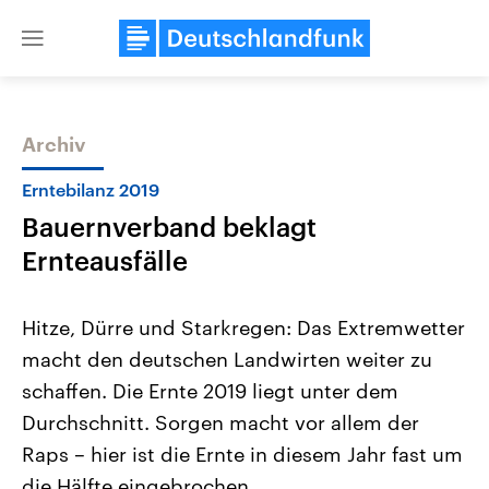
Close
menu
Archiv
Themen
Erntebilanz 2019
Bauernverband beklagt
Ernteausfälle
Hitze, Dürre und Starkregen: Das Extremwetter
macht den deutschen Landwirten weiter zu
Landtagswahl Sachsen-Anhalt
USA
schaffen. Die Ernte 2019 liegt unter dem
2026
Aktuelle Beiträge, Analys
Alle Informationen
Hintergründe
Durchschnitt. Sorgen macht vor allem der
Sachsen-Anhalt wählt am 6.
Wirtschaftlich und militäri
September 2026 einen neuen
gehören die Vereinigten S
Raps – hier ist die Ernte in diesem Jahr fast um
Landtag. Seit 2021 wird das
den mächtigsten Ländern 
die Hälfte eingebrochen.
Bundesland von einer Koalition aus
mit großem Einfluss auf d