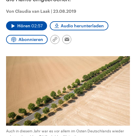
CDU, SPD und FDP regiert.-
aktuelle Weltgeschehen.
Umfragen, Prognosen,
Von Claudia van Laak
|
23.08.2019
Wahlprogramme, aktuelle Berichte
Sendungen
Programm
Podcasts
und Hintergründe zu den Parteien
und Kandidaten der anstehenden
Hören
02:57
Audio herunterladen
Wahl.
Audio-Archiv
Abonnieren
Link
Email
kopieren/teilen
Auch in diesem Jahr war es vor allem im Osten Deutschlands wieder