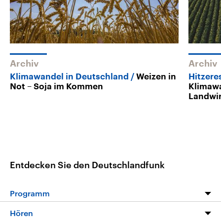
Archiv
Archiv
Klimawandel in Deutschland
Weizen in
Hitzere
Not – Soja im Kommen
Klimawa
Landwir
Entdecken Sie den Deutschlandfunk
Programm
Programm
Hören