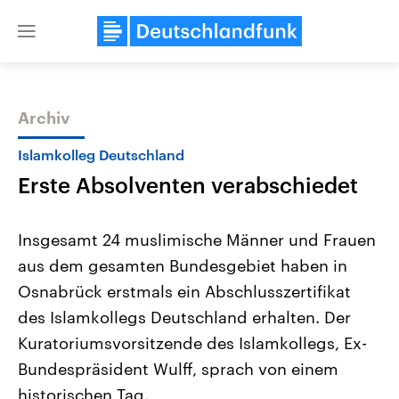
Close
menu
Archiv
Themen
Islamkolleg Deutschland
Erste Absolventen verabschiedet
Insgesamt 24 muslimische Männer und Frauen
aus dem gesamten Bundesgebiet haben in
Osnabrück erstmals ein Abschlusszertifikat
Landtagswahl Sachsen-Anhalt
USA
des Islamkollegs Deutschland erhalten. Der
2026
Aktuelle Beiträge, Analys
Alle Informationen
Kuratoriumsvorsitzende des Islamkollegs, Ex-
Hintergründe
Sachsen-Anhalt wählt am 6.
Wirtschaftlich und militäri
Bundespräsident Wulff, sprach von einem
September 2026 einen neuen
gehören die Vereinigten S
Landtag. Seit 2021 wird das
den mächtigsten Ländern 
historischen Tag.
Bundesland von einer Koalition aus
mit großem Einfluss auf d