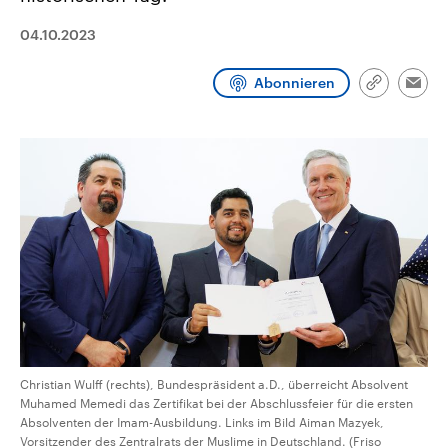
CDU, SPD und FDP regiert.-
aktuelle Weltgeschehen.
Umfragen, Prognosen,
04.10.2023
Wahlprogramme, aktuelle Berichte
Sendungen
Programm
Podcasts
und Hintergründe zu den Parteien
und Kandidaten der anstehenden
Abonnieren
Link
Wahl.
Emai
kopieren/te
Audio-Archiv
Christian Wulff (rechts), Bundespräsident a.D., überreicht Absolvent
Muhamed Memedi das Zertifikat bei der Abschlussfeier für die ersten
Absolventen der Imam-Ausbildung. Links im Bild Aiman Mazyek,
Vorsitzender des Zentralrats der Muslime in Deutschland. (Friso