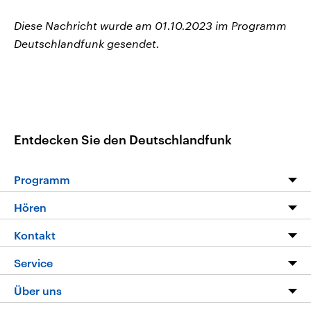
Diese Nachricht wurde am 01.10.2023 im Programm
Deutschlandfunk gesendet.
Entdecken Sie den Deutschlandfunk
Programm
Programm
Hören
Alle Sendungen
Livestream
Kontakt
Die Nachrichten
Audios
Hörerservice
Service
Nachrichtenleicht
Podcasts
Social Media
FAQ
Über uns
Neue Beiträge auf dlf.de
Deutschlandfunk App
Newsletter