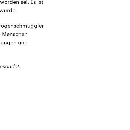
worden sei. Es ist
 wurde.
 Drogenschmuggler
20 Menschen
chtungen und
esendet.