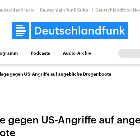
eutschlandradio
Deutschlandfunk Kultur
Deutschlandfunk No
rogramm
Podcasts
Audio-Archiv
Wirtschaft
Wissen
Kultur
Europa
Gesellschaf
Klage gegen US-Angriffe auf angebliche Drogenboote
ge gegen US-Angriffe auf ang
ote
Nahostkonflikt
Iran
le Beiträge,
Aktuelle Lage und
Aktuelle Lage und