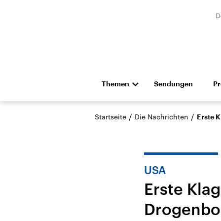
D
Themen
Sendungen
P
Die Nachrichten
Politik
/
/
Startseite
Die Nachrichten
Erste 
Hörspiel und Feature
Musik
USA
Erste Kla
Drogenbo
Landtagswahl Sachsen-
USA
Anhalt 2026
Aktuel