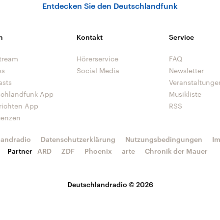
Entdecken Sie den Deutschlandfunk
n
Kontakt
Service
tream
Hörerservice
FAQ
os
Social Media
Newsletter
asts
Veranstaltunge
schlandfunk App
Musikliste
richten App
RSS
uenzen
landradio
Datenschutzerklärung
Nutzungsbedingungen
I
Partner
ARD
ZDF
Phoenix
arte
Chronik der Mauer
Deutschlandradio © 2026