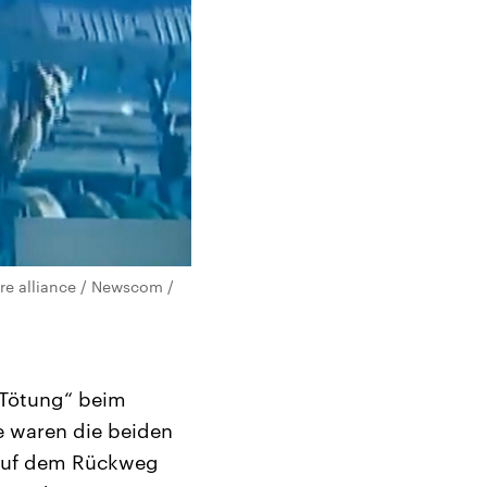
ure alliance / Newscom /
 Tötung“ beim
e waren die beiden
h auf dem Rückweg