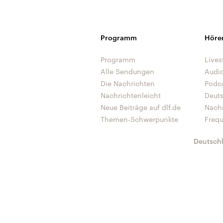
Programm
Höre
Programm
Lives
Alle Sendungen
Audi
Die Nachrichten
Podc
Nachrichtenleicht
Deut
Neue Beiträge auf dlf.de
Nach
Themen-Schwerpunkte
Freq
Deutsch