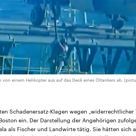
h von einem Helikopter aus auf das Deck eines Öltankers ab. (pict
hten Schadenersatz-Klagen wegen „widerrechtlicher
Boston ein. Der Darstellung der Angehörigen zufolg
la als Fischer und Landwirte tätig. Sie hätten sic